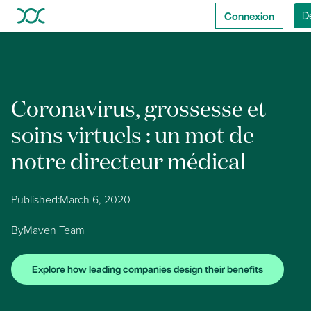
Connexion
D
Coronavirus, grossesse et
soins virtuels : un mot de
notre directeur médical
Published:
March 6, 2020
By
Maven Team
Explore how leading companies design their benefits