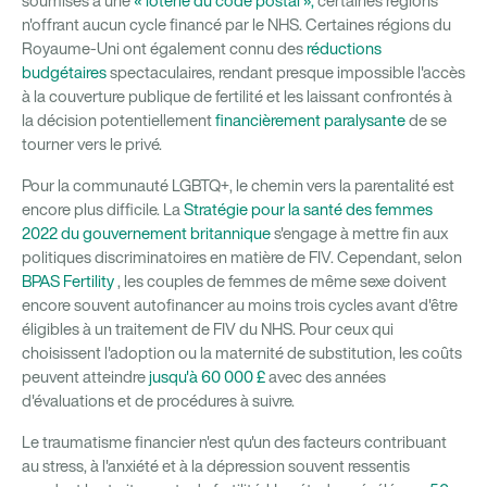
soumises à une
« loterie du code postal »,
certaines régions
n'offrant aucun cycle financé par le NHS. Certaines régions du
Royaume-Uni ont également connu des
réductions
budgétaires
spectaculaires, rendant presque impossible l'accès
à la couverture publique de fertilité et les laissant confrontés à
la décision potentiellement
financièrement paralysante
de se
tourner vers le privé.
Pour la communauté LGBTQ+, le chemin vers la parentalité est
encore plus difficile. La
Stratégie pour la santé des femmes
2022 du gouvernement britannique
s'engage à mettre fin aux
politiques discriminatoires en matière de FIV. Cependant, selon
BPAS Fertility
, les couples de femmes de même sexe doivent
encore souvent autofinancer au moins trois cycles avant d'être
éligibles à un traitement de FIV du NHS. Pour ceux qui
choisissent l'adoption ou la maternité de substitution, les coûts
peuvent atteindre
jusqu'à 60 000 £
avec des années
d'évaluations et de procédures à suivre.
Le traumatisme financier n'est qu'un des facteurs contribuant
au stress, à l'anxiété et à la dépression souvent ressentis