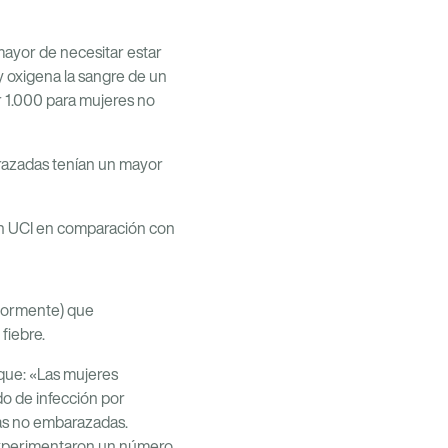
ayor de necesitar estar
oxigena la sangre de un
or 1.000 para mujeres no
razadas tenían un mayor
en UCI en comparación con
riormente) que
fiebre.
 que: «Las mujeres
o de infección por
as no embarazadas.
experimentaron un número