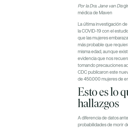
Por la Dra. Jane van Dis
gi
médica de Maven
La última investigación d
la COVID-19 con
el estudi
que las mujeres embaraza
más probable que requier
misma edad, aunque existe
evidencia que nos recuer
tomando precauciones adic
CDC publicaron este nuev
de 450.000 mujeres de en
Esto es lo 
hallazgos
A diferencia de datos ant
probabilidades de morir 