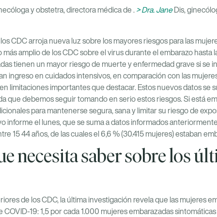
necóloga y obstetra, directora médica de .
> Dra. Jane
Dis, ginecólo
e los CDC arroja nueva luz sobre los mayores riesgos para las muj
o más amplio de los CDC sobre el virus durante el embarazo hasta 
das tienen un mayor riesgo de muerte y enfermedad grave si se in
an ingreso en cuidados intensivos, en comparación con las mujere
n limitaciones importantes que destacar. Estos nuevos datos se s
da que debemos seguir tomando en serio estos riesgos. Si está e
ionales para mantenerse segura, sana y limitar su riesgo de expo
o informe el lunes, que se suma a
datos informados anteriorment
tre 15
44 años, de las cuales el 6,6 % (30.415 mujeres) estaban em
que necesita saber sobre los úl
eriores de los CDC, la última investigación revela que las mujeres
de COVID-19: 1,5 por cada 1.000 mujeres embarazadas sintomática