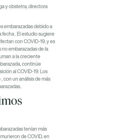
ga y obstetra, directora
eres embarazadas debido a
la fecha
. El estudio sugiere
fectan con COVID-19, y es
s no embarazadas de la
uman a la creciente
mbarazada, continúe
sición al COVID-19.
Los
e
, con un análisis de más
barazadas.
timos
 embarazadas tenían más
s murieron de COVID, en