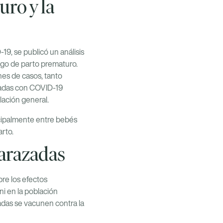
ro y la
9, se publicó un análisis
go de parto prematuro.
nes de casos, tanto
ctadas con COVID-19
lación general.
incipalmente entre bebés
rto.
barazadas
re los efectos
i en la población
das se vacunen contra la