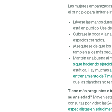
Las mujeres embarazadas
el principio para limitar e
Lávese las manos duran
está en público. Use d
Cúbrase la boca y la na
espacios cerrados.
¡Asegúrese de que los 
también a los más peq
Mantén una buena alim
sigue haciendo ejercic
estática. Hay muchas
a
entrenamiento de 7 m
que las planchas no t
Tiene más preguntas o i
su ansiedad?
Maven está
consultas por video las 24
especialistas en salud men