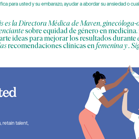
nifica para usted y su embarazo, ayudar a abordar su ansiedad o cua
s es la Directora Médica de Maven, ginecóloga-o
renciante
sobre equidad de género en medicina. n
arte ideas para mejorar los resultados durante
las
recomendaciones clínicas en
femenina y
. S
ted
retain talent,