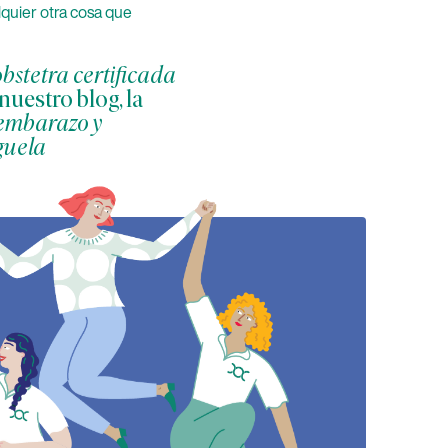
lquier otra cosa que
bstetra certificada
uestro blog, la
embarazo y
íguela