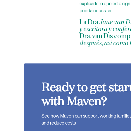
explicarle lo que esto sig
pueda necesitar.
La Dra
Jane van Di
y escritora y confe
Dra. van Dis comp
después, así como 
Ready to get star
with Maven?
See how Maven can support working families, 
and reduce costs