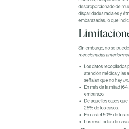
desproporcionado de muert
disparidades raciales y ét
embarazadas, lo que indic
Limitacione
Sin embargo, no se pueden
mencionadas anteriormen
Los datos recopilados 
atención médica y las 
señalan que no hay
un
En más de la mitad (64,
embarazo.
De aquellos casos que 
25% de los casos.
En casi el 50% de los c
Los resultados de caso