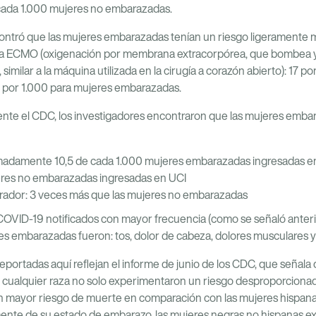
cada 1.000 mujeres no embarazadas.
ontró que las mujeres embarazadas tenían un riesgo ligeramente m
a ECMO (oxigenación por membrana extracorpórea, que bombea y 
similar a la máquina utilizada en la cirugía a corazón abierto): 17 p
 por 1.000 para mujeres embarazadas.
nte el CDC, los investigadores encontraron que las mujeres emba
imadamente 10,5 de cada 1.000 mujeres embarazadas ingresadas 
eres no embarazadas ingresadas en UCI
irador: 3 veces más que las mujeres no embarazadas
 COVID-19 notificados con mayor frecuencia (como se señaló ante
s embarazadas fueron: tos, dolor de cabeza, dolores musculares y 
reportadas aquí reflejan el informe de junio de los CDC, que señala
cualquier raza no solo experimentaron un riesgo desproporcionad
n mayor riesgo de muerte en comparación con las mujeres hispan
nte de su estado de embarazo, las mujeres negras no hispanas 