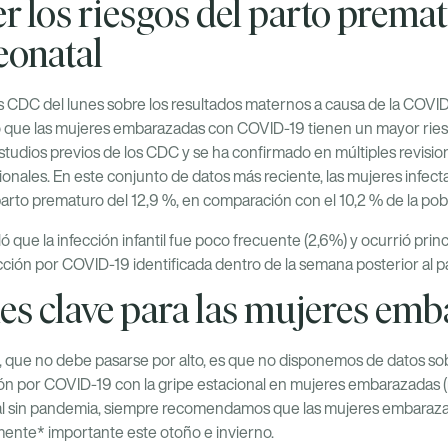
los riesgos del parto prematu
eonatal
 CDC del lunes sobre los resultados maternos a causa de la COVID-1
 que las mujeres embarazadas con COVID-19 tienen un mayor ries
studios previos de los CDC y se ha confirmado en múltiples revisio
onales. En este conjunto de datos más reciente, las mujeres infe
arto prematuro del 12,9 %, en comparación con el 10,2 % de la pob
ló que la infección infantil fue poco frecuente (2,6%) y ocurrió pr
ción por COVID-19 identificada dentro de la semana posterior al pa
es clave para las mujeres em
 que no debe pasarse por alto, es que no disponemos de datos sob
ión por COVID-19 con la gripe estacional en mujeres embarazadas (n
al sin pandemia, siempre recomendamos que las mujeres embaraza
lmente* importante este otoño e invierno.