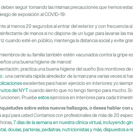
 deben seguir tomando las mismas precauciones que hemos est
l riesgo de exposición al COVID-19:
te al menos 20 segundos al entrar del exterior y con frecuencia si
esinfectante de manos si no dispone de un lugar para lavarse las m
riz cuando esté en público, mantenga la distancia social y evite g
miembros de su familia también estén vacunados contra la gripe e
ueños una buena higiene de manos!
entación, practica una buena higiene del sueño (los monitores de
io
: una caminata rápida alrededor de la manzana varias veces si hace
plicaciones
excelentes para hacer ejercicio en interiores; yo siempr
inutos del NYT
cuando siento que no tengo tiempo para mucho. Si
e funcionen. Pruebe
estos
ejercicios en interiores para cada trimestr
nquietudes sobre estos nuevos hallazgos, o desea hablar con 
 aquí para usted Contamos con profesionales de más de 20 especi
 horas,
7 días de la semana en nuestra clínica virtual, incluyendo g
tal, doulas, parteras, pediatras, nutricionistas y más, dispuestos a