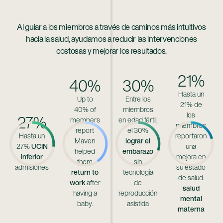
Al guiar a los miembros a través de caminos más intuitivos
hacia la salud, ayudamos a reducir las intervenciones
costosas y mejorar los resultados.
21%
40%
30%
Hasta un
Up to
Entre los
21% de
40% of
miembros
los
27%
members
en edad fértil,
miembros
report
el 30%
Hasta un
reportaron
Maven
lograr el
27%
UCIN
una
helped
embarazo
inferior
mejora en
them
sin
admisiones
su estado
return to
tecnología
de salud.
work
after
de
salud
having a
reproducción
mental
baby.
asistida
materna