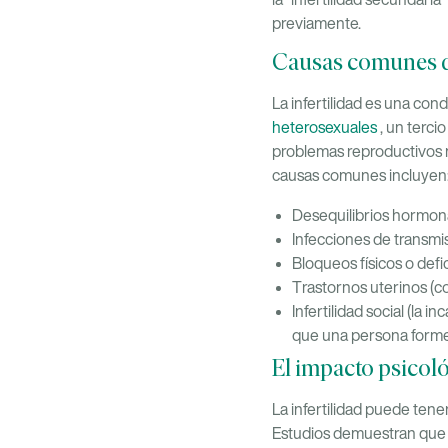
previamente.
Causas comunes de
La infertilidad es una con
heterosexuales
, un terci
problemas reproductivos m
causas comunes incluyen
Desequilibrios hormon
Infecciones de transmi
Bloqueos físicos o defi
Trastornos uterinos (c
Infertilidad social (la
que una persona forme 
El impacto psicoló
La infertilidad puede tene
Estudios demuestran que h