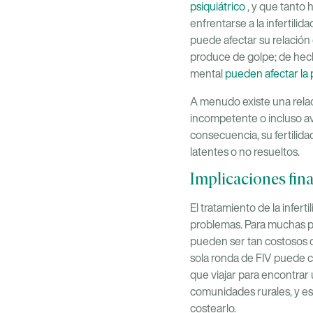
psiquiátrico
, y que tanto
enfrentarse a la infertili
puede afectar su relación
produce de golpe; de hecho
mental
pueden afectar la p
A menudo existe una relaci
incompetente o incluso av
consecuencia, su fertilid
latentes o no resueltos.
Implicaciones fina
El tratamiento de la infert
problemas. Para muchas pe
pueden ser tan costosos
sola ronda de FIV puede 
que viajar para encontrar
comunidades rurales, y es
costearlo.