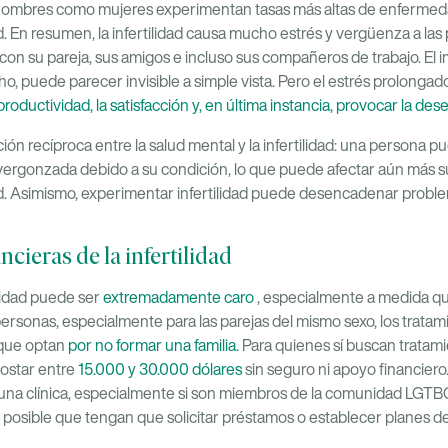
 hombres como mujeres experimentan tasas más altas de enfermed
dad. En resumen, la infertilidad causa mucho estrés y vergüenza a las
 con su pareja, sus amigos e incluso sus compañeros de trabajo. E
, puede parecer invisible a simple vista. Pero el estrés prolongad
roductividad, la satisfacción y, en última instancia, provocar la dese
ón recíproca entre la salud mental y la infertilidad: una persona pu
ergonzada debido a su condición, lo que puede afectar aún más su
ad. Asimismo, experimentar infertilidad puede desencadenar probl
ncieras de la infertilidad
ilidad puede ser
extremadamente caro
, especialmente a medida qu
rsonas, especialmente para las parejas del mismo sexo, los tratamie
 que optan
por no formar una familia.
Para quienes sí buscan tratamie
costar entre
15.000 y 30.000 dólares
sin seguro ni apoyo financiero
 una clínica, especialmente si son miembros de la comunidad LGTB
 posible que tengan que solicitar préstamos o establecer planes 