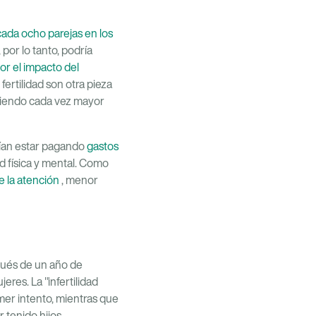
cada ocho parejas en los
, por lo tanto, podría
r el impacto del
fertilidad son otra pieza
iriendo cada vez mayor
drían estar pagando
gastos
d física y mental. Como
de la atención
, menor
pués de un año de
res. La "infertilidad
mer intento, mientras que
r tenido hijos