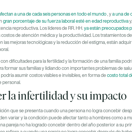
afectan a una de cada seis personas en todo el mundo
, y
a una de 
un
gran porcentaje de su fuerza laboral esté en edad reproductiva
y
stencia reproductiva. Los líderes de RR. HH.
ya están preocupados po
s costos de atención médica y la productividad. Los tratamientos de 
 las mejoras tecnológicas y la reducción del estigma, están adqu
oral.
on dificultades para la fertilidad y la formación de una familia po
ra formar sus familias y lidiando con importantes problemas de salu
 podría asumir costos visibles e invisibles, en forma de
costo total 
e personal.
la infertilidad y su impacto
ndición que se presenta cuando una persona no logra concebir des
den variar y la condición puede afectar tanto a hombres como a muje
na pareja no ha logrado concebir dentro del año posterior a su pri
a" se refiere a cuando una pareja no logra concebir después de habe