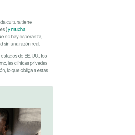
ada cultura tiene
es (
y mucha
 que no hay esperanza,
 sin una razón real.
estados de EE. UU., los
o, las clínicas privadas
, lo que obliga a estas