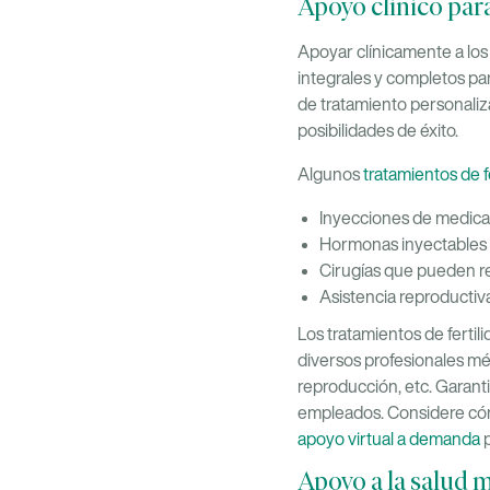
Apoyo clínico para 
Apoyar clínicamente a los 
integrales y completos par
de tratamiento personaliza
posibilidades de éxito.
Algunos
tratamientos de f
Inyecciones de medica
Hormonas inyectables p
Cirugías que pueden res
Asistencia reproductiva
Los tratamientos de ferti
diversos profesionales mé
reproducción, etc. Garanti
empleados. Considere cómo
apoyo virtual a demanda
Apoyo a la salud 