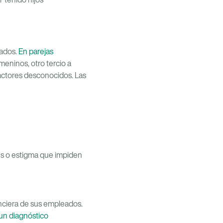
nados.
En parejas
meninos, otro tercio a
factores desconocidos. Las
les o estigma que impiden
nanciera de sus empleados.
un diagnóstico