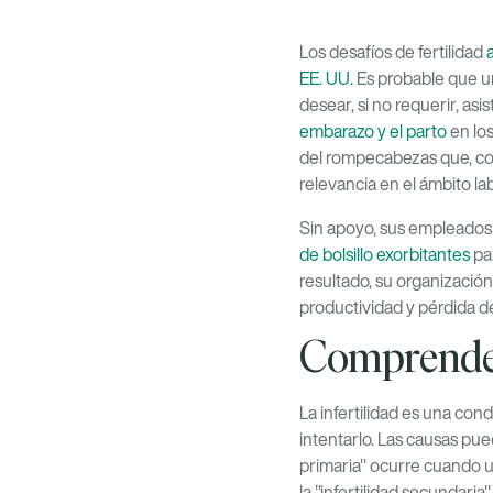
Los desafíos de fertilidad
EE. UU.
Es probable que 
desear, si no requerir, asi
embarazo y el parto
en lo
del rompecabezas que, con
relevancia en el ámbito lab
Sin apoyo, sus empleados c
de bolsillo exorbitantes
pa
resultado, su organización
productividad y pérdida d
Comprender 
La infertilidad es una co
intentarlo. Las causas pue
primaria" ocurre cuando u
la "infertilidad secundari