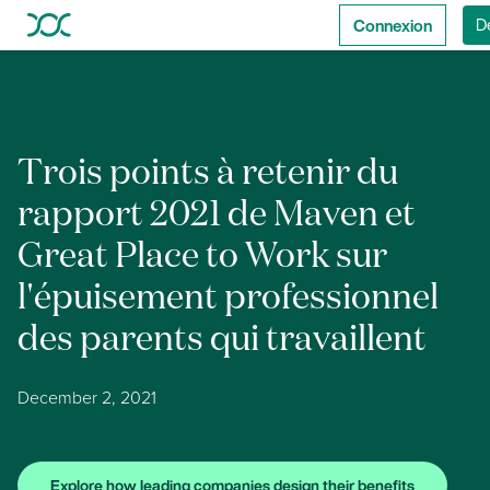
Connexion
D
Trois points à retenir du
rapport 2021 de Maven et
Great Place to Work sur
l'épuisement professionnel
des parents qui travaillent
December 2, 2021
Explore how leading companies design their benefits