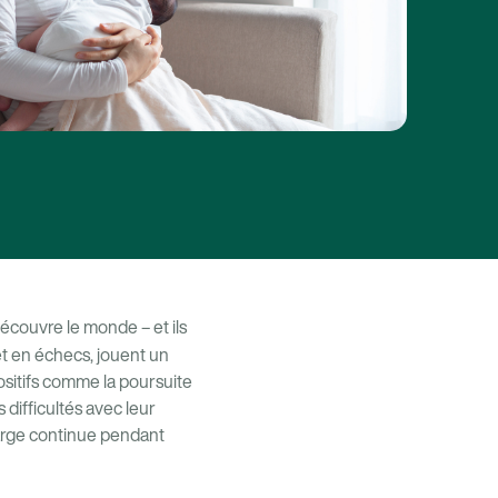
écouvre le monde – et ils
et en échecs, jouent un
positifs comme la poursuite
 difficultés avec leur
harge continue pendant