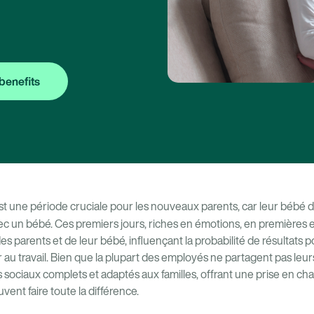
benefits
t une période cruciale pour les nouveaux parents, car leur bébé d
ec un bébé.
Ces premiers jours, riches en émotions, en premières 
des parents et de leur bébé, influençant la probabilité de résultats 
ur au travail. Bien que la plupart des employés ne partagent pas leurs
sociaux complets et adaptés aux familles, offrant une prise en c
vent faire toute la différence.