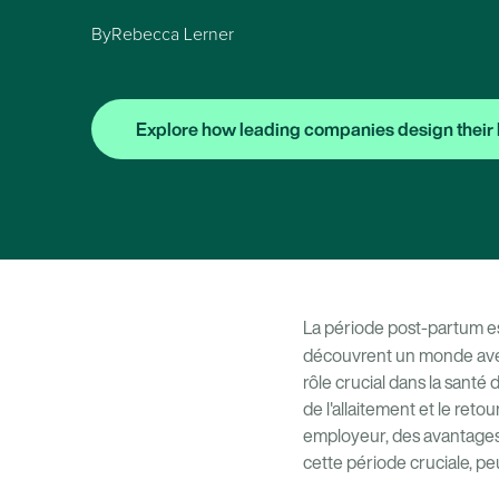
By
Rebecca Lerner
Explore how leading companies design their 
La période post-partum es
découvrent un monde av
rôle crucial dans la santé 
de l'allaitement et le reto
employeur, des avantages 
cette période cruciale, peu