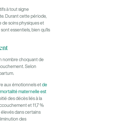
ifs à tout signe
e. Durant cette période,
e de soins physiques et
nt essentiels, bien qu'ils
ent
 un nombre choquant de
ccouchement. Selon
-partum.
e aux émotionnels et
de
mortalité maternelle est
tié des décès liés à la
'accouchement et 11,7 %
s élevés dans certains
diminution des