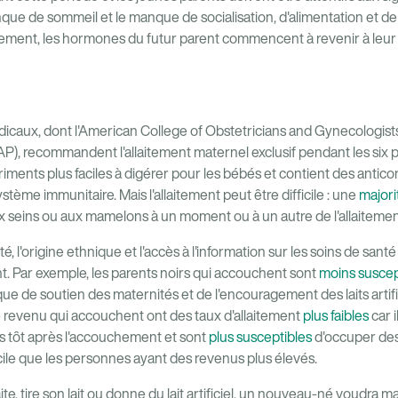
ue de sommeil et le manque de socialisation, d'alimentation et de
hement, les hormones du futur parent commencent à revenir à leur 
caux, dont l'American College of Obstetricians and Gynecologist
), recommandent l'allaitement maternel exclusif pendant les six pr
ments plus faciles à digérer pour les bébés et contient des antico
ème immunitaire. Mais l'allaitement peut être difficile : une
majori
x seins ou aux mamelons à un moment ou à un autre de l'allaitemen
é, l'origine ethnique et l'accès à l'information sur les soins de sant
ment. Par exemple, les parents noirs qui accouchent sont
moins suscept
e de soutien des maternités et de l'encouragement des laits artific
le revenu qui accouchent ont des taux d'allaitement
plus faibles
car 
us tôt après l'accouchement et sont
plus susceptibles
d'occuper des
fficile que les personnes ayant des revenus plus élevés.
te, tire son lait ou donne du lait artificiel, un nouveau-né voudra m