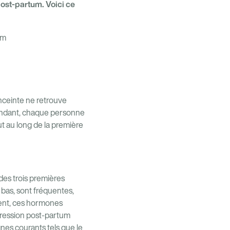
ost-partum. Voici ce
um
nceinte ne retrouve
pendant, chaque personne
t au long de la première
es trois premières
bas, sont fréquentes,
ement, ces hormones
pression post-partum
nes courants tels que le