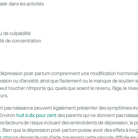
isir dans les activités
u de culpabilité
ité de concentration
e dépression post-partum comprennent une modification hormonal
sion ou d'anxiété, ainsi que l'isolement ou le manque de soutien s
t toucher n'importe qui, quels que soient le revenu, l'âge, le nivea
urs.
ent pas naissance peuvent également présenter des symptômes év
 Environ
huit à dix pour cent
des parents qui ne donnent pas naissa
es facteurs de risque incluant des antécédents de dépression, la p
en que la dépression post-partum puisse avoir des effets à long 
r cinq
ne demande pas d'aide, traversant cette période difficile seu