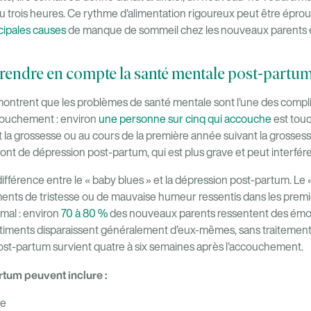
 ou trois heures. Ce rythme d'alimentation rigoureux peut être épr
cipales causes
de manque de sommeil chez les nouveaux parents est l
rendre en compte la santé mentale post-partu
ontrent que les problèmes de santé mentale sont l'une des compli
ccouchement : environ
une personne sur cinq qui accouche
est tou
 la grossesse ou au cours de la première année suivant la grosses
nt de dépression post-partum, qui est plus grave et peut interfére
a différence entre le « baby blues » et la dépression post-partum. Le
ments de tristesse ou de mauvaise humeur ressentis dans les premi
mal : environ
70 à 80 %
des nouveaux parents ressentent des émo
timents disparaissent généralement d'eux-mêmes, sans traitement
ost-partum survient quatre à six semaines après l'accouchement.
tum peuvent inclure :
ve