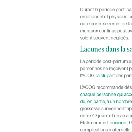
Durant la période post-par
émotionnel et physique po
où le corps se remet de l
mentaux continus peut avo
soient souvent négligés.
Lacunes dans la s
La période post-partum e
personnes ne reçoivent p
l'ACOG,
la plupart
des par
L'ACOG recommande dés
chaque personne qui accou
dû, en partie, à un
nombre 
grossesse surviennent apr
entre 43 jours et un an ap
États comme
Louisiane
,
G
complications maternelles 