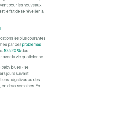
ouvant pour les nouveaux
e fait de se réveiller la
m
cations les plus courantes
chée par des
problèmes
se.
10 à 20 %
des
r avec la vie quotidienne.
 « baby blues » se
ers jours suivant
tions négatives ou des
, en deux semaines. En