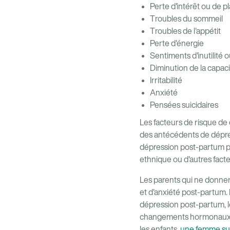
Perte d'intérêt ou de pla
Troubles du sommeil
Troubles de l'appétit
Perte d'énergie
Sentiments d'inutilité o
Diminution de la capac
Irritabilité
Anxiété
Pensées suicidaires
Les facteurs de risque d
des antécédents de dépres
dépression post-partum peu
ethnique ou d'autres facte
Les parents qui ne donn
et d'anxiété post-partum.
dépression post-partum, l
changements hormonaux. Bi
les enfants,
une femme su