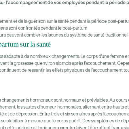
r sur l'accompagnement de vos employées pendant la période p
hement et de la guérison sur la santé pendant la période post-part
 gens sont confrontés pendant le post-partum
s peuvent combler les lacunes du système de santé traditionnel
artum sur la santé
orps s'adapte à de nombreux changements. Le corps d'une femme e
'avant la grossesse qu'environ six mois après l'accouchement. Ce
 continuent de ressentir les effets physiques de l'accouchement tou
s changements hormonaux sont normaux et prévisibles. Au cours d
hement, les sautes d'humeur hormonales, alternant entre hauts et 
iété et de dépression. Entre trois et six semaines après l'accouch
e stabiliser à mesure que le corps guérit. Des symptômes de dé
 cette période et les jeunes parents doivent être attentifs aux sig