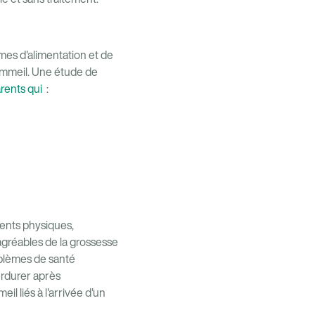
mes d'alimentation et de
sommeil. Une étude de
arents qui
:
ments physiques,
gréables de la grossesse
roblèmes de santé
erdurer après
l liés à l'arrivée d'un