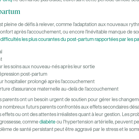
-partum
t pleine de défis à relever, comme l'adaptation aux nouveaux ryth
inconfort après l'accouchement, ou encore l'inévitable manque de 
es difficultés les plus courantes du post-partum rapportées par les p
al
t
 les soins aux nouveau-nés après leur sortie
dépression post-partum
ur hospitalier prolongé après l'accouchement
rture d'assurance maternelle au-delà de l'accouchement
es parents ont un besoin urgent de soutien pour gérer les change
e nombreux futurs parents confrontés aux effets secondaires désa
 effets ou ont des attentes irréalistes quant à leur gestion. Les p
a grossesse, comme
diabète
ou l'hypertension artérielle, peuvent p
ème de santé persistant peut être aggravé par le stress et le sommei