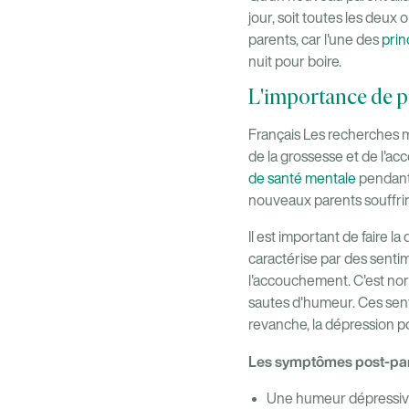
jour, soit toutes les deux
parents, car l'une des
prin
nuit pour boire.
L'importance de p
Français Les recherches m
de la grossesse et de l'a
de santé mentale
pendant
nouveaux parents souffriro
Il est important de faire l
caractérise par des senti
l'accouchement. C'est nor
sautes d'humeur. Ces sen
revanche, la dépression p
Les symptômes post-par
Une humeur dépressi