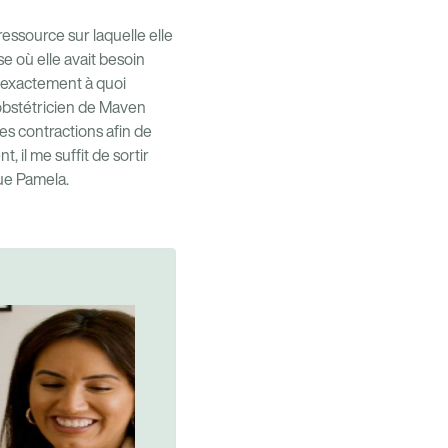
essource sur laquelle elle
e où elle avait besoin
as exactement à quoi
n obstétricien de Maven
s contractions afin de
t, il me suffit de sortir
ue Pamela.