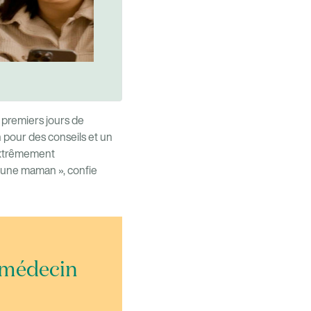
s premiers jours de
n pour des conseils et un
s extrêmement
eune maman », confie
n médecin