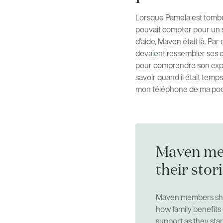
Lorsque Pamela est tombée
pouvait compter pour un so
d'aide, Maven était là. Pa
devaient ressembler ses co
pour comprendre son expér
savoir quand il était temps 
mon téléphone de ma poch
Maven me
their stor
Maven members shar
how family benefits
support as they star