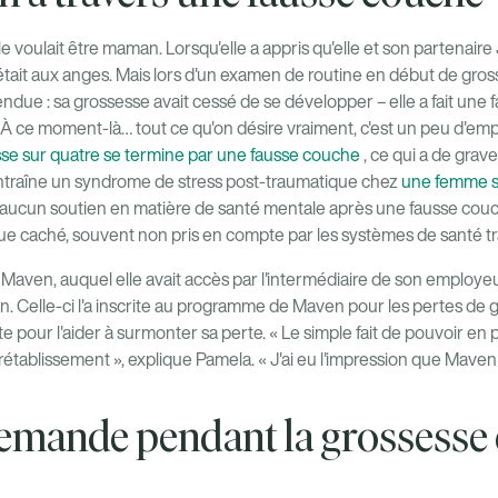
le voulait être maman. Lorsqu'elle a appris qu'elle et son partenair
e était aux anges. Mais lors d'un examen de routine en début de gros
ndue : sa grossesse avait cessé de se développer – elle a fait une
 « À ce moment-là… tout ce qu'on désire vraiment, c'est un peu d'em
se sur quatre se termine par une fausse couche
, ce qui a de gra
traîne un syndrome de stress post-traumatique chez
une femme s
ucun soutien en matière de santé mentale après une fausse couche
e caché, souvent non pris en compte par les systèmes de santé tra
Maven, auquel elle avait accès par l'intermédiaire de son employeu
on. Celle-ci l'a inscrite au programme de Maven pour les pertes de g
e pour l'aider à surmonter sa perte. « Le simple fait de pouvoir en 
établissement », explique Pamela. « J'ai eu l'impression que Mave
demande pendant la grossesse e