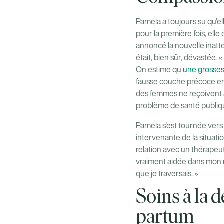
Pamela a toujours su qu'el
pour la première fois, ell
annoncé la nouvelle inatte
était, bien sûr, dévastée.
On estime qu
une grosses
fausse couche précoce en
des femmes ne reçoivent a
problème de santé publiqu
Pamela s'est tournée vers 
intervenante de la situati
relation avec un thérapeut
vraiment aidée dans mon r
que je traversais. »
Soins à la 
partum