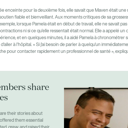
 enceinte pour la deuxième fois, elle savait que Maven était une r
utien fiable et bienveillant. Aux moments critiques de sa grossess
r exemple, lorsque Pamela était en début de travail, elle ne savait p
ntractions ni si ce qu'elle ressentait était normal. Elle a appelé u
ience, et en quelques minutes, il a aidé Pamela à chronométrer se
d'aller à l'hôpital. « Si j'ai besoin de parler à quelqu'un immédiatemen
e pour contacter rapidement un professionnel de santé », expliq
mbers share
ies
e their stories about
 offered them essential
ted, grew, and raised their