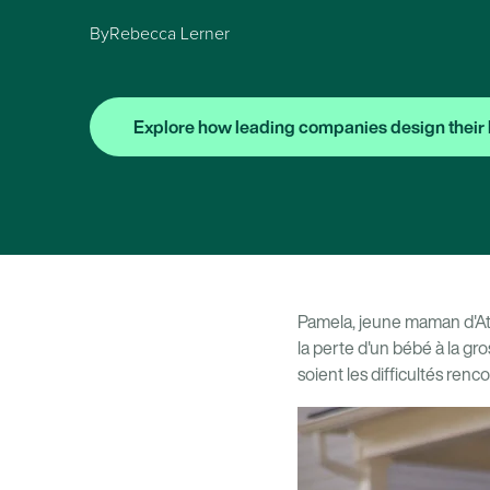
By
Rebecca Lerner
Explore how leading companies design their 
Pamela, jeune maman d'Atl
la perte d'un bébé à la gr
soient les difficultés renc