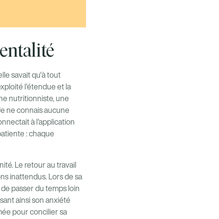
entalité
le savait qu'à tout
ploité l'étendue et la
e nutritionniste, une
« Je ne connais aucune
nnectait à l'application
patiente : chaque
té. Le retour au travail
ns inattendus. Lors de sa
t de passer du temps loin
sant ainsi son anxiété
ée pour concilier sa