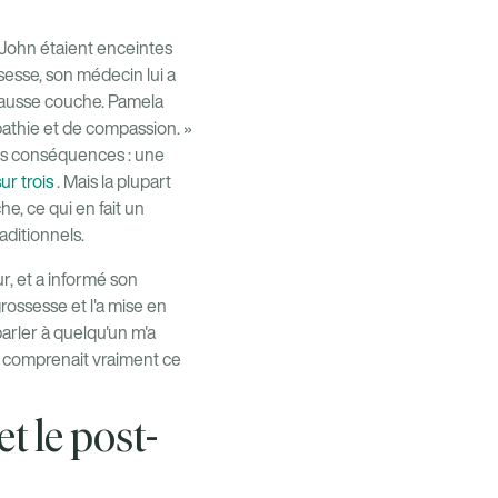
e John étaient enceintes
sesse, son médecin lui a
 fausse couche. Pamela
pathie et de compassion. »
ves conséquences : une
ur trois
. Mais la plupart
, ce qui en fait un
ditionnels.
r, et a informé son
rossesse et l'a mise en
parler à quelqu'un m'a
n comprenait vraiment ce
t le post-