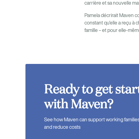
carrière et sa nouvelle ma
Pamela décrirait Maven co
constant qu'elle a reçu à 
famille – et pour elle-même.
Ready to get star
with Maven?
See how Maven can support working families, 
and reduce costs