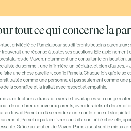
ur tout ce qui concerne la par
ntact privilégié de Pamela pour ses différents besoins parentaux : el
 trouverait une réponse à toutes ses questions. Elle a pleinement ex
restataires de Maven, notamment une consultante en lactation, un
cialiste du sommeil, une infirmière, un pédiatre, et bien d'autres. 
 faire une chose pareille », confie Pamela. Chaque fois qu'elle se co
e serait traitée comme une personne, et pas seulement comme une 
s de la connaître et la traitait avec respect et empathie.
a à effectuer sa transition vers le travail après son congé materni
le pour de nombreux nouveaux parents, avec des défis et des émotio
 au travail, Pamela a dû se rendre à une conférence et s'inquiétai
ement, Pamela a pu faire livrer son lait à son bébé chez elle, apai
essante. Grâce au soutien de Maven, Pamela s'est sentie mieux arm