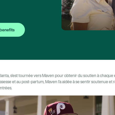
benefits
anta, s'est tournée vers Maven pour obtenir du soutien à chaque 
ossesse et au post-partum, Maven l'a aidée à se sentir soutenue et 
ontrées.