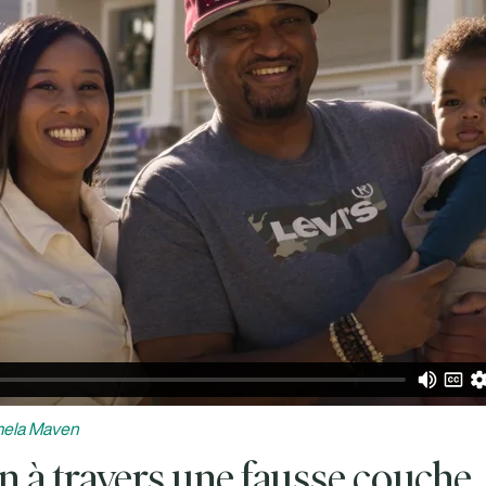
amela Maven
 à travers une fausse couche