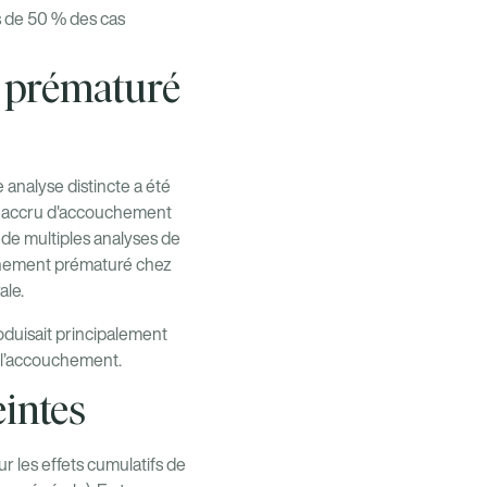
s de 50 % des cas
 prématuré
analyse distincte a été
ue accru d'accouchement
de multiples analyses de
ouchement prématuré chez
ale.
roduisait principalement
t l’accouchement.
eintes
r les effets cumulatifs de