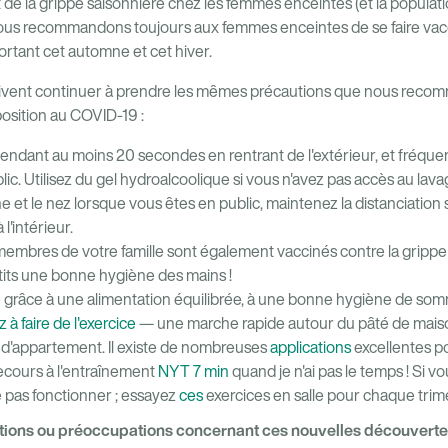
et de la grippe saisonnière chez les femmes enceintes (et la popula
us recommandons toujours aux femmes enceintes de se faire vacci
ortant cet automne et cet hiver.
ivent continuer à prendre les mêmes précautions que nous reco
xposition au COVID-19 :
endant au moins 20 secondes en rentrant de l'extérieur, et fréque
ic. Utilisez du gel hydroalcoolique si vous n'avez pas accès au lav
et le nez lorsque vous êtes en public, maintenez la distanciation s
'intérieur.
embres de votre famille sont également vaccinés contre la grippe
its une bonne hygiène des mains !
grâce à une alimentation équilibrée, à une bonne hygiène de somm
 à faire de l'exercice
— une marche rapide autour du pâté de maison
o d'appartement. Il existe de nombreuses
applications
excellentes po
s recours à l'entraînement
NYT 7 min
quand je n'ai pas le temps ! Si v
 pas fonctionner ; essayez
ces
exercices en salle pour chaque trim
tions ou préoccupations concernant ces nouvelles découvertes