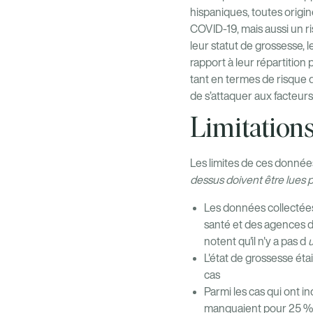
hispaniques, toutes origi
COVID-19, mais aussi un r
leur statut de grossesse,
rapport à leur répartition
tant en termes de risque d
de s’attaquer aux facteurs
Limitations
Les limites de ces donné
dessus doivent être lues 
Les données collectée
santé et des agences d
notent qu'il n'y a pas d
L'état de grossesse éta
cas
Parmi les cas qui ont i
manquaient pour 25 %