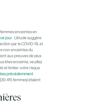
es femmes enceintes en
 ce jour
. L'étude suggère
ection par la COVID-19, et
mes non enceintes du
utent aux preuves de plus
s êtes enceinte, veuillez
 et limiter votre risque
ées précédemment
 (30 415 femmes) étaient
nières