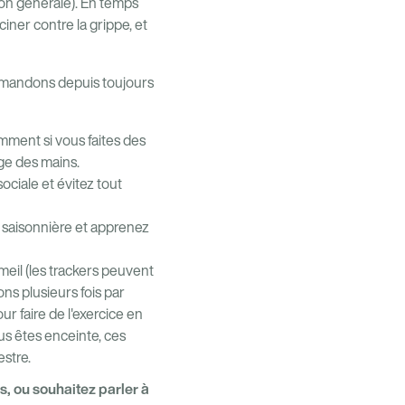
tion générale). En temps
ner contre la grippe, et
mmandons depuis toujours
mment si vous faites des
age des mains.
ociale et évitez tout
 saisonnière et apprenez
eil (les trackers peuvent
s plusieurs fois par
ur faire de l'exercice en
ous êtes enceinte, ces
estre.
, ou souhaitez parler à