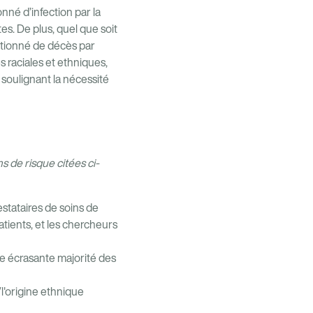
né d’infection par la
s. De plus, quel que soit
rtionné de décès par
s raciales et ethniques,
 soulignant la nécessité
s de risque citées ci-
stataires de soins de
tients, et les chercheurs
une écrasante majorité des
/l'origine ethnique