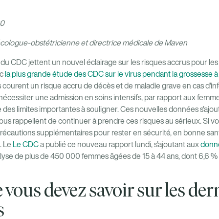
20
écologue-obstétricienne et directrice médicale de Maven
du CDC jettent un nouvel éclairage sur les risques accrus pour l
ec
la plus grande étude des CDC sur le virus pendant la grossesse à
courent un risque accru de décès et de maladie grave en cas d'inf
 nécessiter une admission en soins intensifs, par rapport aux fem
e des limites importantes à souligner. Ces nouvelles données s'ajo
us rappellent de continuer à prendre ces risques au sérieux. Si vou
récautions supplémentaires pour rester en sécurité, en bonne santé
. Le
Le CDC
a publié ce nouveau rapport lundi, s'ajoutant aux
donn
alyse de plus de 450 000 femmes âgées de 15 à 44 ans, dont 6,6 %
e vous devez savoir sur les der
s