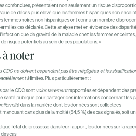
nes confondues, présentaient non seulement un risque disproportion
isque de décès plus élevé que les femmes hispaniques non enceinte
 les femmes noires non hispaniques ont connu un nombre dispropo
 parmi les cas déclarés. Cette analyse met en évidence des disparité
’infection que de gravité de la maladie chez les femmes enceintes,
 de risque potentiels au sein de ces populations. »
 à noter
es
CDC ne doivent cependant pas être négligées, et les stratification
parallèlement à
limites. Plus particulièrement :
s par le CDC sont
volontairement
rapportées et dépendent des pre
e santé publique pour partager des informations concernant les pa
uniformité
dans la manière dont les données sont collectées
it manquant dans plus de la moitié (64,5 %) des cas signalés, soit 
ndiqué l'état de grossesse dans leur rapport, les données sur la race
 des cas