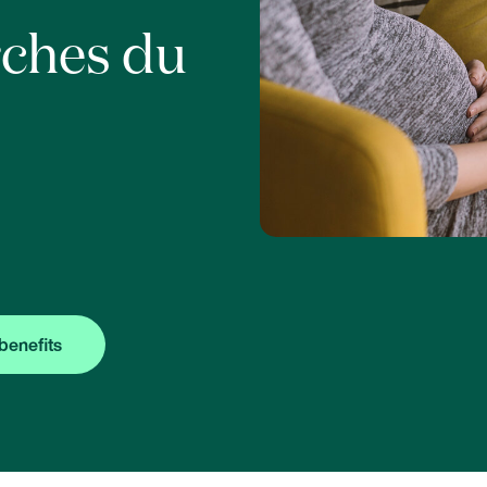
rches du
benefits