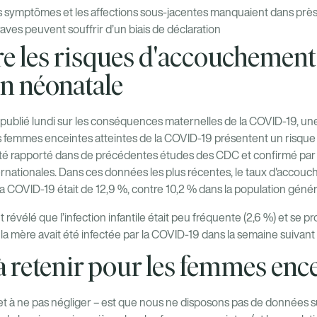
es symptômes et les affections sous-jacentes manquaient dans prè
raves peuvent souffrir d’un biais de déclaration
 les risques d'accouchement
on néonatale
publié lundi sur les conséquences maternelles de la COVID-19, une 
les femmes enceintes atteintes de la COVID-19 présentent un risq
été rapporté dans de précédentes études des CDC et confirmé par 
nternationales. Dans ces données les plus récentes, le taux d'acc
a COVID-19 était de 12,9 %, contre 10,2 % dans la population génér
révélé que l’infection infantile était peu fréquente (2,6 %) et se p
 la mère avait été infectée par la COVID-19 dans la semaine suivan
 à retenir pour les femmes enc
et à ne pas négliger – est que nous ne disposons pas de données su