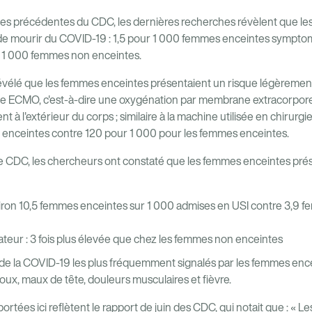
s précédentes du CDC, les dernières recherches révèlent que l
s de mourir du COVID-19 : 1,5 pour 1 000 femmes enceintes sympt
r 1 000 femmes non enceintes.
évélé que les femmes enceintes présentaient un risque légèrement
 ECMO, c'est-à-dire une oxygénation par membrane extracorporel
t à l'extérieur du corps ; similaire à la machine utilisée en chirurgi
enceintes contre 120 pour 1 000 pour les femmes enceintes.
e CDC, les chercheurs ont constaté que les femmes enceintes prés
iron 10,5 femmes enceintes sur 1 000 admises en USI contre 3,9 f
ateur : 3 fois plus élevée que chez les femmes non enceintes
de la COVID-19 les plus fréquemment signalés par les femmes en
oux, maux de tête, douleurs musculaires et fièvre.
pportées ici reflètent le rapport de juin des CDC, qui notait que : «