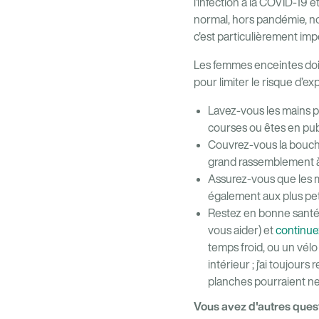
l'infection à la COVID-19 
normal, hors pandémie, no
c'est particulièrement imp
Les femmes enceintes do
pour limiter le risque d’e
Lavez-vous les mains p
courses ou êtes en publ
Couvrez-vous la bouche 
grand rassemblement à l
Assurez-vous que les m
également aux plus pet
Restez en bonne santé 
vous aider) et
continuez
temps froid, ou un vél
intérieur ; j'ai toujour
planches pourraient ne
Vous avez d'autres ques