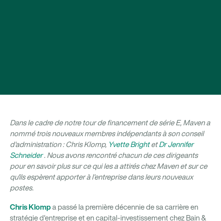
Dans le cadre de notre tour de financement de série E, Maven a
nommé trois nouveaux membres indépendants à son conseil
d'administration : Chris Klomp,
Yvette Bright
et
Dr Jennifer
Schneider
. Nous avons rencontré chacun de ces dirigeants
pour en savoir plus sur ce qui les a attirés chez Maven et sur ce
qu'ils espèrent apporter à l'entreprise dans leurs nouveaux
postes.
Chris Klomp
a passé la première décennie de sa carrière en
stratégie d'entreprise et en capital-investissement chez Bain &