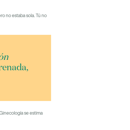
o no estaba sola. Tú no
ión
frenada,
 Ginecología se estima