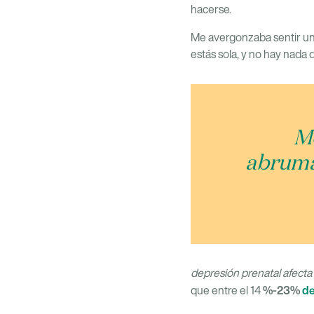
hacerse.
Me avergonzaba sentir una
estás sola, y no hay nada
Me
abruma
depresión prenatal afecta
%-23%
de
que entre el 14