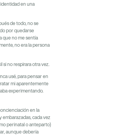
i identidad en una
pués de todo, no se
ando por quedarse
a que no me sentía
mente, no era la persona
si no respirara otra vez.
unca usé, para pensar en
 tratar mi aparentemente
staba experimentando.
concienciación en la
s y embarazadas, cada vez
mo perinatal o anteparto)
dar, aunque debería