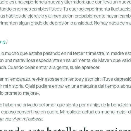
dre es una experiencia nueva y aterradora que conlleva un nuevo 
ando enormes cambios físicos. Tu cuerpo experimenta fluctuacio
 tus hábitos de ejercicio y alimentación probablemente hayan camb
imenten algún grado de depresión o ansiedad. No hay nada de malo
ung
)
lo mucho que estaba pasando en mi tercer trimestre, mi madre esta
 una maravillosa especialista en salud mental de Maven que valid
a. Cuando dejas entrar a la gente, suele aparecer.
r mi embarazo, revivir esos sentimientos y escribir: «Tuve depresi
bir mi historia. Ojalá pudiera entrar en una máquina del tiempo, abr
 lo prometo, mejora».
o haberme privado del amor que siento por mi hijo, de la bendición
i esposo convertirse en padre. Mi realidad actual es mucho mejor d
a vez vi en mi cabeza.