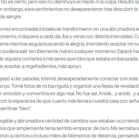
No es cierto, pero eso no disminuyó el miedo ni la culpa. Resultó
in embargo, esos sentimientos no desaparecieron tras descubrir l
 de sangre.
iones encontradas iniciales se transformaron en una abrumadora 
ento, ni siquiera a cada día. Iba y venía con distinta intensidad.
misma mientras seguía buscando la alegría, intentando aceptar mi n
o pudiera salir terriblemente mal en cualquier momento. Esperé ha
de siquiera contarles a mis seres queridos que estaba embarazad
de aceptar, a regañadientes, más apoyo.
ezó a dar patadas, intenté desesperadamente conectar con este
uerpo. Tomé fotos de mi barriguita y organicé una fiesta de revela
 emoción y convertirla en algo real. No fue así. Anidé... y anidé... y 
, con la esperanza de que cuanto más llenara nuestra casa con señ
sentirse "bien".
innegable y abrumadora cantidad de cambios que estaban ocurriend
os que simplemente tenía sentido empezar de cero. Me sentaba so
o a cientos o incluso miles de kilómetros de distancia, pensando