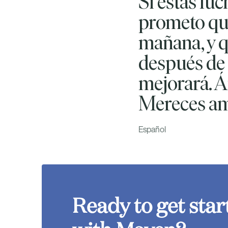
Si estás lu
prometo que
mañana, y q
después de 
mejorará. Á
Mereces amo
Español
Ready to get star