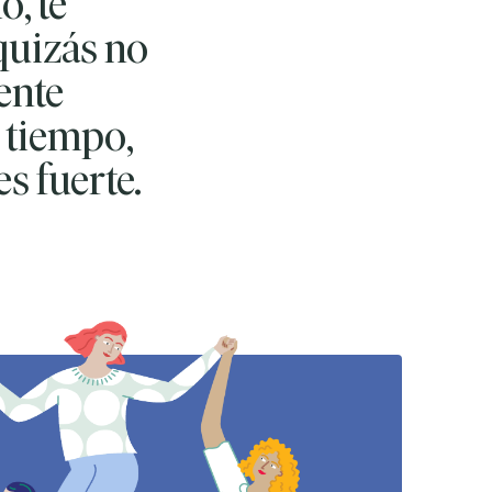
o, te
quizás no
ente
 tiempo,
s fuerte.