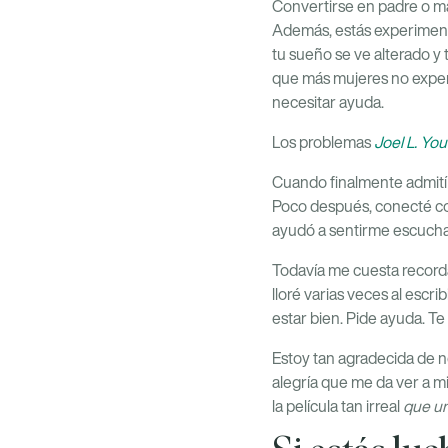
Convertirse en padre o ma
Además, estás experiment
tu sueño se ve alterado y
que más mujeres no exper
necesitar ayuda.
Los problemas
Joel L. Yo
Cuando finalmente admití 
Poco después, conecté con
ayudó a sentirme escuchad
Todavía me cuesta recorda
lloré varias veces al escri
estar bien. Pide ayuda. Te
Estoy tan agradecida de n
alegría que me da ver a m
la película tan irreal
que un