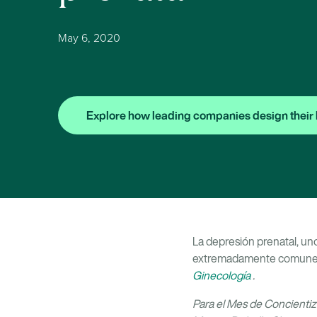
May 6, 2020
Explore how leading companies design their 
La depresión prenatal, un
extremadamente comunes,
Ginecología
.
Para el Mes de Concientiz