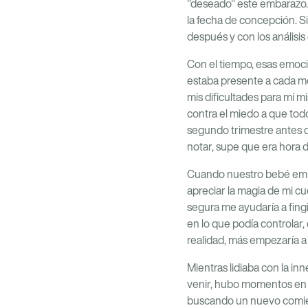
"deseado" este embarazo. 
la fecha de concepción. S
después y con los análisis
Con el tiempo, esas emoc
estaba presente a cada mom
mis dificultades para mí 
contra el miedo a que tod
segundo trimestre antes 
notar, supe que era hora 
Cuando nuestro bebé emp
apreciar la magia de mi c
segura me ayudaría a fingir
en lo que podía controlar
realidad, más empezaría a 
Mientras lidiaba con la 
venir, hubo momentos en l
buscando un nuevo comienz