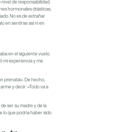
nivel de responsabilidad.
nes hormonales drásticas,
iado. No es de extrañar
 en sentirse así ni en
ba en el siguiente vuelo.
ó mi experiencia y me
ón prenatal». De hecho,
azarme y decir: «Todo va a
 de ser su madre y de la
e lo que podría haber sido