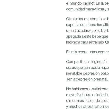
el mundo, cariño". En la p
comunidad maravillosa y s
Otros días, me sentaba a 
suponía que fuera tan dif
embarazadas que se burla
apegada a este bebé que 
indicada para el trabajo. 
En mis peores días, conten
Compartí con mi ginecóloga
cosas que aún podía hacer
inevitable depresión posp
Tenía depresión prenatal.
No hablamos lo suficiente
mayoría de las sociedades
oímos más hablar de la de
y muchos otros trastornos