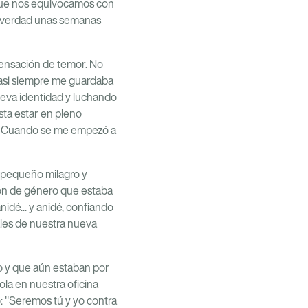
 que nos equivocamos con
a verdad unas semanas
sensación de temor. No
 Casi siempre me guardaba
ueva identidad y luchando
sta estar en pleno
a. Cuando se me empezó a
 pequeño milagro y
ción de género que estaba
anidé... y anidé, confiando
ales de nuestra nueva
o y que aún estaban por
la en nuestra oficina
: "Seremos tú y yo contra