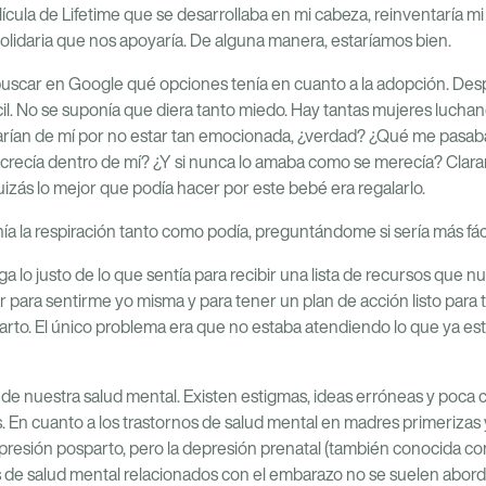
elícula de Lifetime que se desarrollaba en mi cabeza, reinventaría m
olidaria que nos apoyaría. De alguna manera, estaríamos bien.
buscar en Google qué opciones tenía en cuanto a la adopción. Des
ícil. No se suponía que diera tanto miedo. Hay tantas mujeres luch
rían de mí por no estar tan emocionada, ¿verdad? ¿Qué me pasab
crecía dentro de mí? ¿Y si nunca lo amaba como se merecía? Clara
Quizás lo mejor que podía hacer por este bebé era regalarlo.
ía la respiración tanto como podía, preguntándome si sería más fácil 
 lo justo de lo que sentía para recibir una lista de recursos que n
 para sentirme yo misma y para tener un plan de acción listo para
arto. El único problema era que no estaba atendiendo lo que ya e
 de nuestra salud mental. Existen estigmas, ideas erróneas y poca 
. En cuanto a los trastornos de salud mental en madres primeriza
presión posparto, pero la depresión prenatal (también conocida co
 de salud mental relacionados con el embarazo no se suelen abor