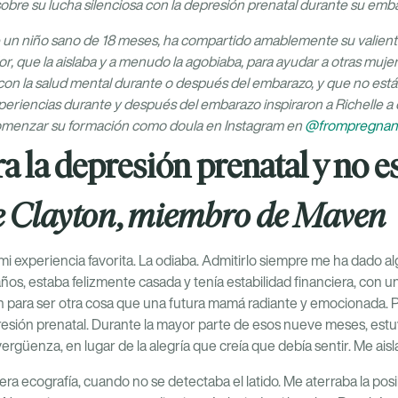
sobre su lucha silenciosa con la depresión prenatal durante su emb
un niño sano de 18 meses, ha compartido amablemente su valiente
r, que la aislaba y a menudo la agobiaba, para ayudar a otras mu
on la salud mental durante o después del embarazo, y que no está
periencias durante y después del embarazo inspiraron a Richelle a 
comenzar su formación como doula
en Instagram en
@frompregnan
a la depresión prenatal y no e
le Clayton, miembro de Maven
i experiencia favorita. La odiaba. Admitirlo siempre me ha dado al
años, estaba felizmente casada y tenía estabilidad financiera, con 
ón para ser otra cosa que una futura mamá radiante y emocionada. P
presión prenatal. Durante la mayor parte de esos nueve meses, estu
vergüenza, en lugar de la alegría que creía que debía sentir. Me aisl
a ecografía, cuando no se detectaba el latido. Me aterraba la posi