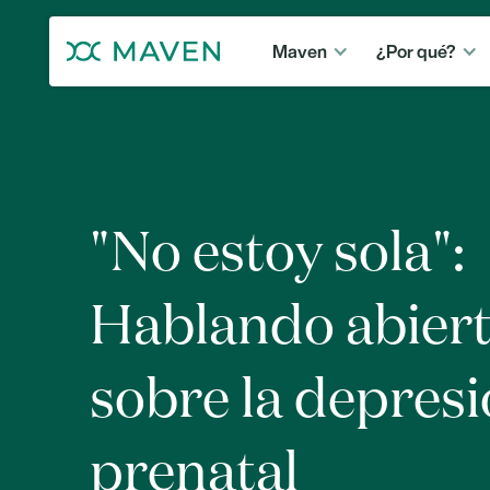
Maven
¿Por qué?
"No estoy sola":
Hablando abier
sobre la depres
prenatal