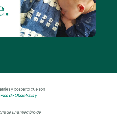
natales y posparto que son
ense de Obstetricia y
toria de una miembro de