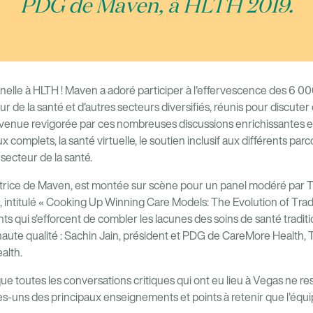
PDG de Maven, à HLTH 2019.
elle à HLTH ! Maven a adoré participer à l'effervescence des 6 000
r de la santé et d'autres secteurs diversifiés, réunis pour discuter 
evenue revigorée par ces nombreuses discussions enrichissantes et
 complets, la santé virtuelle, le soutien inclusif aux différents parc
secteur de la santé.
trice de Maven, est montée sur scène pour un panel modéré par T
, intitulé « Cooking Up Winning Care Models: The Evolution of Tradi
nts qui s'efforcent de combler les lacunes des soins de santé tradit
aute qualité : Sachin Jain, président et PDG de CareMore Health, 
alth.
 que toutes les conversations critiques qui ont eu lieu à Vegas ne r
s-uns des principaux enseignements et points à retenir que l'éq