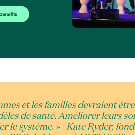
benefits
mmes et les familles devraient êtr
les de santé. Améliorer leurs soi
r le système. » - Kate Ryder, fond