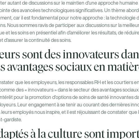
citer autant de discussions sur le maintien d'une approche humaine 
 pointe des avancées technologiques significatives. Un thème abo
ement, car il est fondamental pour notre approche : la technologie 
ins. Nous sommes ravis de participer aux discussions sur la meille
e et les soins en présentiel afin d'améliorer les résultats, de réduir
t d'assurer la continuité des soins.
urs sont des innovateurs dan
 avantages sociaux en matière
tater que les employeurs, les responsables RH et les courtiers e
 comme des « innovateurs » dans le secteur des avantages sociaux
 intérêt pour la promotion d'options de soins de santé innovantes d
oyeurs. Leur engagement à se tenir au courant des dernières innova
 leurs employés nous inspire, et il est réjouissant de constater que
t-gardiste.
daptés à la culture sont import