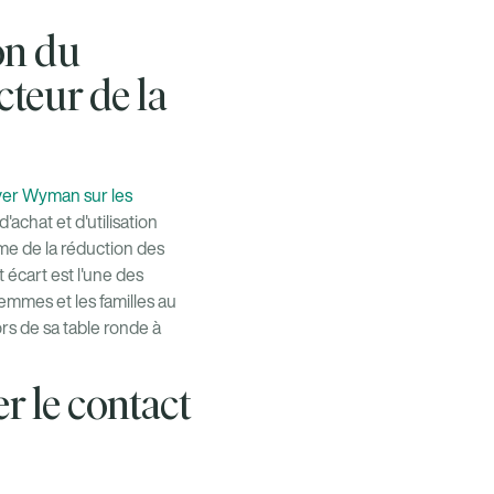
on du
teur de la
iver Wyman sur les
achat et d'utilisation
me de la réduction des
 écart est l'une des
femmes et les familles au
rs de sa table ronde à
r le contact