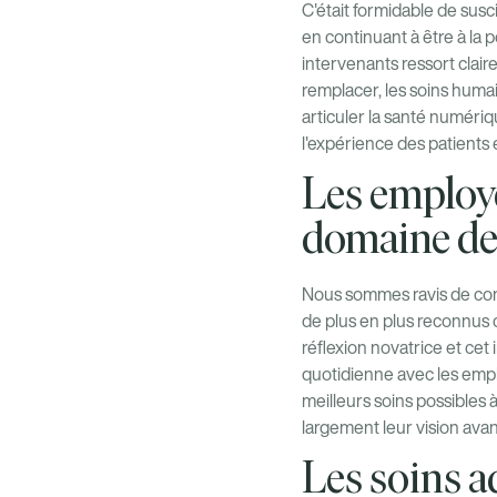
C'était formidable de sus
en continuant à être à la
intervenants ressort clair
remplacer, les soins huma
articuler la santé numériqu
l'expérience des patients e
Les employe
domaine des
Nous sommes ravis de cons
de plus en plus reconnus
réflexion novatrice et cet
quotidienne avec les empl
meilleurs soins possibles à
largement leur vision avan
Les soins a