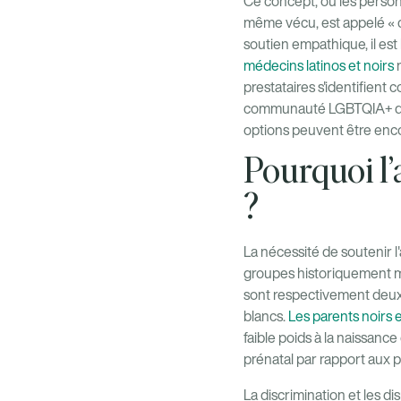
Ce concept, où les person
même vécu, est appelé « 
soutien empathique, il es
médecins latinos et noirs
prestataires s'identifien
communauté LGBTQIA+ doiv
options peuvent être encor
Pourquoi l’
?
La nécessité de soutenir l
groupes historiquement m
sont respectivement deux e
blancs.
Les parents noirs 
faible poids à la naissanc
prénatal par rapport aux p
La discrimination et les di