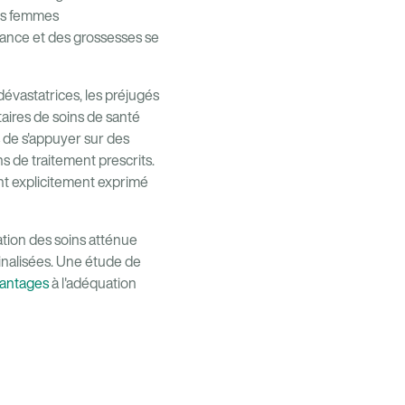
les femmes
sance et des grossesses se
évastatrices, les préjugés
aires de soins de santé
s de s'appuyer sur des
s de traitement prescrits.
ont explicitement exprimé
ation des soins atténue
inalisées. Une étude de
avantages
à l'adéquation