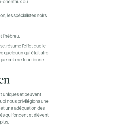
en-orientaux ou
, les spécialistes noirs
t l’hébreu.
, résume l'effet que le
c quelqu'un qui était afro-
t que cela ne fonctionne
ven
t uniques et peuvent
uoi nous privilégions une
s et une adéquation des
és qui fondent et élèvent
plus.