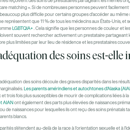
nes reçoivent des soins de prestataires partageant les mêmes origin
care matching ». Si de nombreuses personnes peuvent facilement 
t beaucoup plus difficile pour certains groupes d'accéder au même 
ne représentent que 11 % de tous les médecins aux États-Unis, et
t comme
LGBTQIA+
. Cela signifie que les personnes de couleur et l
ent souvent rechercher activement un prestataire partageant le
e plus limitées par leur lieu de résidence et les prestataires couve
adéquation des soins est-elle
'adéquation des soins découle des graves disparités dans les résult
arginalisés.
Les parents amérindiens et autochtones d'Alaska (AIAN
t trois fois plus susceptibles de mourir de complications liées à l
et AIAN
ont également des parts plus élevées de naissances préma
e ou de naissances pour lesquelles ils ont reçu des soins prénatals t
arents blancs.
sparités s'étendent au-delà de la race à l'orientation sexuelle et à l'i