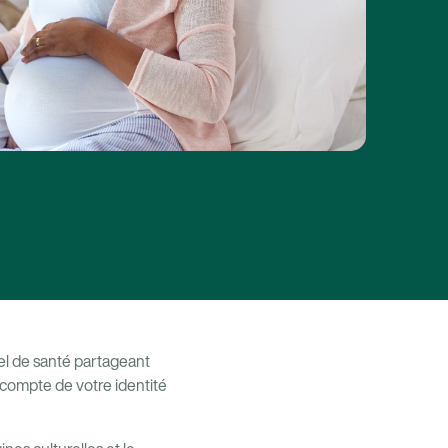
el de santé partageant
 compte de votre identité