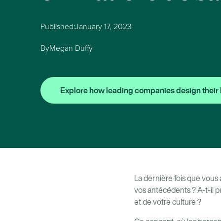
Published:
January 17, 2023
By
Megan Duffy
Explore how leading companies design their 
La dernière fois que vous
vos antécédents ? A-t-il 
et de votre culture ?