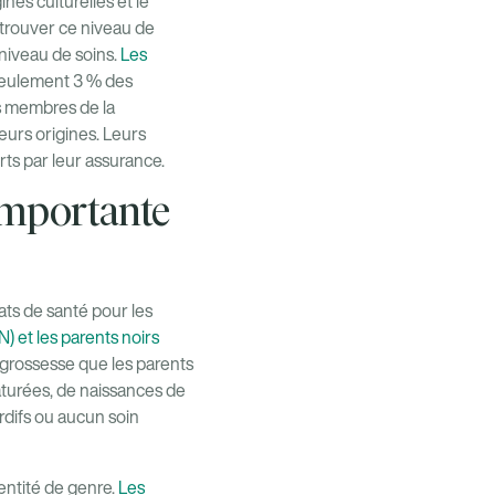
es culturelles et le
trouver ce niveau de
niveau de soins.
Les
 seulement 3 % des
es membres de la
urs origines. Leurs
rts par leur assurance.
 importante
ats de santé pour les
) et les parents noirs
a grossesse que les parents
turées, de naissances de
ardifs ou aucun soin
dentité de genre.
Les