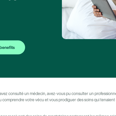
benefits
 avez consulté un médecin, avez-vous pu consulter un professionn
pu comprendre votre vécu et vous prodiguer des soins qui tenaient