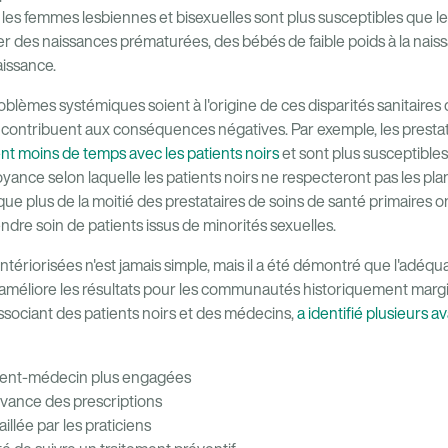
les femmes lesbiennes et bisexuelles sont plus susceptibles que 
er des naissances prématurées, des bébés de faible poids à la nais
issance.
lèmes systémiques soient à l'origine de ces disparités sanitaires d
es contribuent aux conséquences négatives. Par exemple, les prestat
nt moins de temps avec les patients noirs
et sont plus susceptible
ance selon laquelle les patients noirs ne respecteront pas les plan
que plus de la moitié des prestataires de soins de santé primaires 
endre soin de patients issus de minorités sexuelles.
tériorisées n'est jamais simple, mais il a été démontré que l'adéqu
 et améliore les résultats pour les communautés historiquement marg
associant des patients noirs et des médecins,
a identifié plusieurs 
ient-médecin plus engagées
rvance des prescriptions
illée par les praticiens