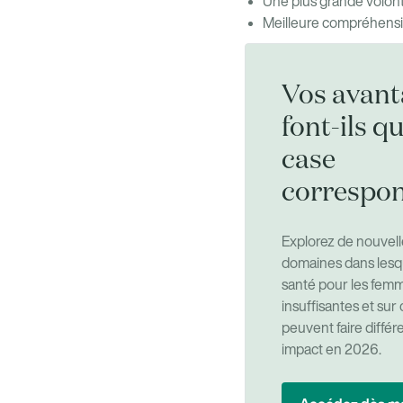
Une plus grande volont
Meilleure compréhensio
Vos avant
font-ils q
case
correspon
Explorez de nouvell
domaines dans lesqu
santé pour les femme
insuffisantes et su
peuvent faire diffé
impact en 2026.