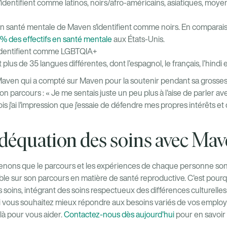
'identifient comme latinos, noirs/afro-américains, asiatiques, moy
n santé mentale de Maven s'identifient comme noirs. En comparaison
 % des effectifs en santé mentale
aux États-Unis.
'identifient comme LGBTQIA+
 plus de 35 langues différentes, dont l’espagnol, le français, l’hindi e
ven qui a compté sur Maven pour la soutenir pendant sa grossesse
n parcours : « Je me sentais juste un peu plus à l'aise de parler ave
is j'ai l'impression que j'essaie de défendre mes propres intérêts e
adéquation des soins avec Ma
ons que le parcours et les expériences de chaque personne son
ble sur son parcours en matière de santé reproductive. C'est pourq
oins, intégrant des soins respectueux des différences culturelle
 Si vous souhaitez mieux répondre aux besoins variés de vos employ
là pour vous aider.
Contactez-nous dès aujourd'hui
pour en savoir 