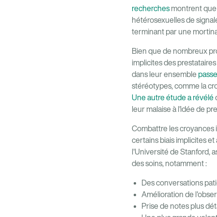
recherches
montrent que 
hétérosexuelles de signal
terminant par une mortina
Bien que de nombreux prob
implicites des prestatair
dans leur ensemble
passe
stéréotypes, comme la croy
Une autre étude a révélé
leur malaise à l'idée de pr
Combattre les croyances in
certains biais implicites
l'Université de Stanford, 
des soins, notamment :
Des conversations pat
Amélioration de l'obse
Prise de notes plus déta