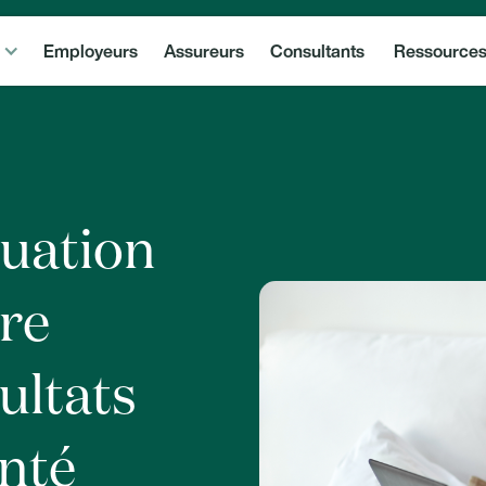
Employeurs
Assureurs
Consultants
Ressource
uation
ore
sultats
anté