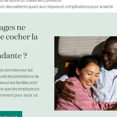
é de suivre un traitement préventif
n des patients quant aux risques et complications pour la santé
ages ne
ue cocher la
dante ?
es données sur les
els les prestations de
s et les familles sont
r ce que les employeurs
remment pour avoir un