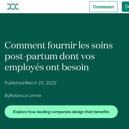
Connexion
D
Comment fournir les soins
post-partum dont vos
employés ont besoin
Published:
March 23, 2022
By
Rebecca Lerner
Explore how leading companies design their benefits