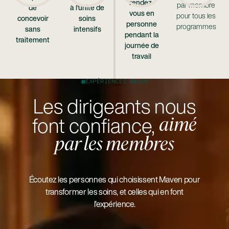
rendez-
par membre
de
à l'unité de
vous en
pour tous les
concevoir
soins
personne
programmes
sans
intensifs
pendant la
traitement
journée de
travail
EXPÉRIENCES MAVEN
Les dirigeants nous
font confiance,
aimé
par les membres
Écoutez les personnes qui choisissent Maven pour
transformer les soins, et celles qui en font
l'expérience.