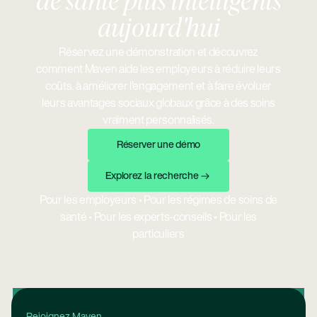
de santé plus intelligents
aujourd'hui
Réservez une démonstration et découvrez
comment Maven aide les employeurs à réduire leurs
coûts, à améliorer l'engagement et à faire évoluer
leurs avantages sociaux globaux grâce à des soins
vraiment personnalisés.
Réserver Une Démo
Réserver une démo
Explorez La Recherche
Explorez la recherche
Pour les employeurs
•
Pour les régimes de soins de
santé
•
Pour les experts-conseils
•
Pour les
particuliers
Pied de page
Rejoignez Maven