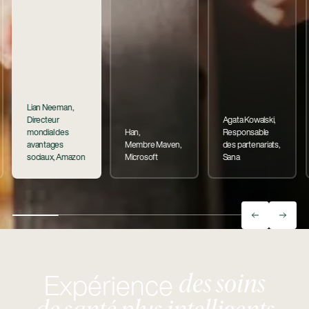
Lian Neeman,
Directeur
Agata Kowalski,
mondial des
Han,
Responsable
avantages
Membre Maven,
des partenariats,
sociaux, Amazon
Microsoft
Sana
Expérience
des soins