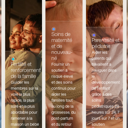
Soins de
maternité
Parentalité et
et de
pédiatrie
nouveau-
Aider les
né
parents qui
Fertilité et
Fournir un
travaillent à
renforcement
soutien à
naviguer dans
de la famille
risque élevé
le
Guider les
et des soins
développement
membres sur la
continus pour
de l'enfant
voie la plus
aider les
grâce à des
rapide, la plus
familles tout
soins
sûre et la plus
au long de la
pédiatriques 24
abordable pour
grossesse, du
heures sur 24, 7
ramener à la
post-partum
jours sur 7 et un
maison un bébé
et du retour
soutien