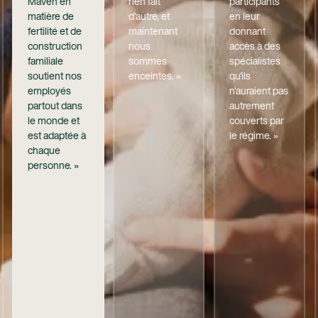
Maven en
rien fait
participants
matière de
d'autre, et
en leur
fertilité et de
maintenant
donnant
construction
nous
accès à des
familiale
sommes
spécialistes
soutient nos
enceintes. »
qu'ils
employés
n'auraient pas
partout dans
autrement
le monde et
couverts par
est adaptée à
le régime. »
chaque
personne. »