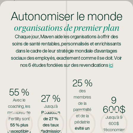
Autonomiser le monde
Tout, en un seul endroit
organisations de premier plan
Notre plateforme unifie les données cliniques, les
Chaque jour, Maven aide les organisations à offrir des
antécédents de soins, les informations sur les
soins de santé rentables, personnalisés et enrichissants
éléments à l'habitable et les informations sur les
dans le cadre de leur stratégie mondiale d'avantages
avantages au sein d'un système puissant, créant ainsi
sociaux des employés, exactement comme il se doit. Voir
une expérience transparente tout au long du parcours
nos 6 études fondées sur des revendications
ici
de soins de santé.
25 %
55 %
des
27 %
membres
9
Avec le
de la
coaching, les
Jusqu'à
600$
parentalité
membres de
Réduction
et de la
Jusqu'à 9
Fertility sont
de 27 %
pédiatrie
600$
55 % plus
des taux
évité un
d'économies
susceptibles
d'admission