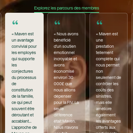
Explorez Les Parcours Des Membre
Explorez les parcours des membres
« Maven est
« Nous avons
« Maven est
un avantage
bénéficié
une
convivial pour
d'un soutien
prestation
les employés
émotionnel
tellement
qui supporte
incroyable et
complète qui
les
avons
nous permet
conjectures
économisé
non
du processus
environ 30
seulement de
de
000£ que
contrôler les
constitution
nous allions
coûts des
de la famille,
dépenser
sinistres,
ce qui peut
pour la FIV. La
mais elle
souvent être
seule
améliore
déroutant et
différence
également
accablant...
était Maven.
les avantages
L'approche de
Nous n'avons
offerts aux