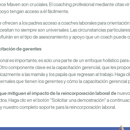
ece Maven son cruciales. El coaching profesional mediante citas vi
poyo tengan acceso a él fácilmente.
 ofrecen a los padres acceso a coaches laborales para orientació
cesitan no siempre son universales. Las circunstancias particular
influirán en el tipo de asesoramiento y apoyo que un coach puede o
citación de gerentes
ional es importante, es solo una parte de un enfoque holístico para 
Otro componente clave es la capacitación gerencial, que les propor
icazmente a las mamás y los papás que regresan al trabajo. Haga cl
ernales que tienen los gerentes y cómo la capacitación gerencial
s que mitiguen el impacto de la reincorporación laboral de
nuevos
. Haga clic en el botón "Solicitar una demostración" a continua
 nuestro completo soporte para la reincorporación laboral.