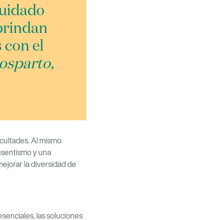
cuidado
 brindan
 con el
osparto,
icultades. Al mismo
usentismo y una
ejorar la diversidad de
esenciales, las soluciones