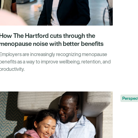
How The Hartford cuts through the
menopause noise with better benefits
Employers are increasingly recognizing menopause
benefits as a way to improve wellbeing, retention, and
productivity.
erspectivas
Perspec