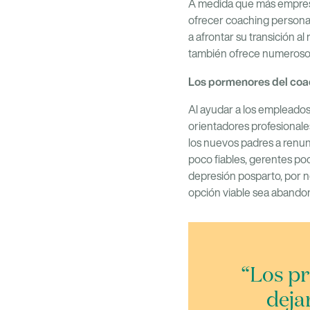
A medida que más empresa
ofrecer coaching personal
a afrontar su transición a
también ofrece numerosos
Los pormenores del coa
Al ayudar a los empleados 
orientadores profesionale
los nuevos padres a renunc
poco fiables, gerentes po
depresión posparto, por n
opción viable sea abandona
“Los pr
deja