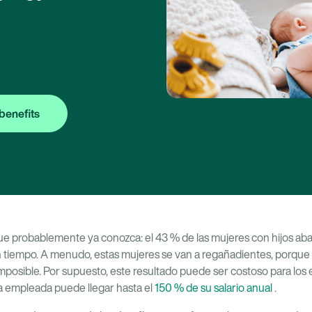
benefits
que probablemente ya conozca: el 43 % de las mujeres con hijos ab
n tiempo. A menudo, estas mujeres se van a regañadientes, porqu
o imposible. Por supuesto, este resultado puede ser costoso para los
a empleada puede llegar hasta el
150 % de su salario anual
.