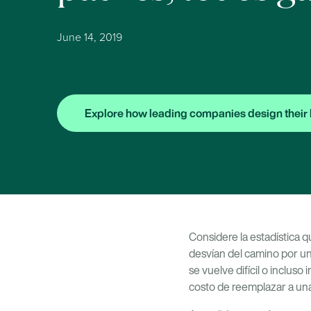
June 14, 2019
Explore how leading companies design their 
Considere la estadística 
desvían del camino por u
se vuelve difícil o inclus
costo de reemplazar a un