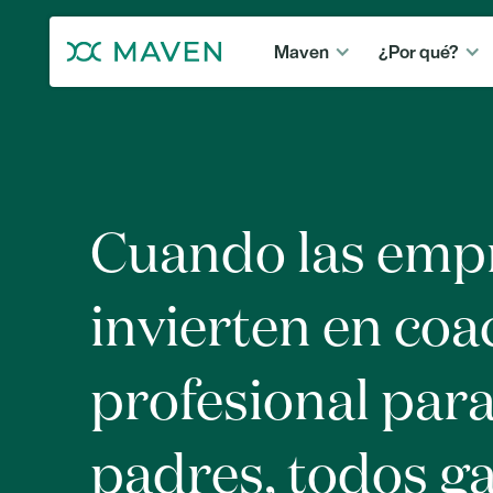
Maven
¿Por qué?
Cuando las emp
invierten en coa
profesional par
padres, todos g