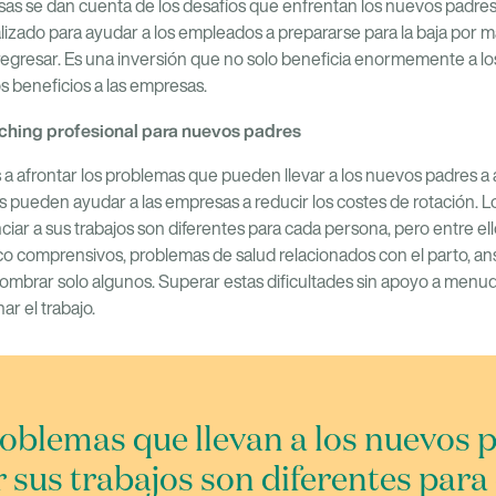
s se dan cuenta de los desafíos que enfrentan los nuevos padre
izado para ayudar a los empleados a prepararse para la baja por m
l regresar. Es una inversión que no solo beneficia enormemente a l
 beneficios a las empresas.
ching profesional para nuevos padres
a afrontar los problemas que pueden llevar a los nuevos padres a a
s pueden ayudar a las empresas a reducir los costes de rotación. L
iar a sus trabajos son diferentes para cada persona, pero entre el
co comprensivos, problemas de salud relacionados con el parto, an
ombrar solo algunos. Superar estas dificultades sin apoyo a menu
r el trabajo.
oblemas que llevan a los nuevos 
r sus trabajos son diferentes para