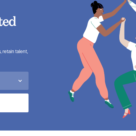
ted
retain talent,