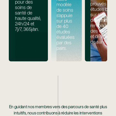
pour des
prouvés par 
modèle
soins de
études basé
de soins
santé de
sur les
s'appuie
haute qualité,
demandes d
sur plus
24h/24 et
remboursem
de 40
7j/7, 365j/an.
des employe
études
et des régim
évaluées
de santé
par des
pairs.
En guidant nos membres vers des parcours de santé plus
intuitifs, nous contribuons à réduire les interventions