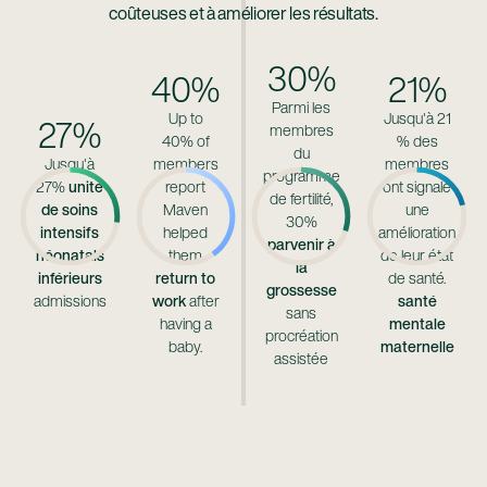
coûteuses et à améliorer les résultats.
30%
40%
21%
Parmi les
Up to
Jusqu'à 21
27%
membres
40% of
% des
du
Jusqu'à
members
membres
programme
27%
unité
report
ont signalé
de fertilité,
de soins
Maven
une
30%
intensifs
helped
amélioration
parvenir à
néonatals
them
de leur état
la
inférieurs
return to
de santé.
grossesse
admissions
work
after
santé
sans
having a
mentale
procréation
baby.
maternelle
assistée