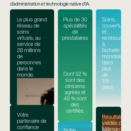
d'administration et technologie native d'IA.
Le plus grand
Plus de 30
Soins,
réseau de
spécialités
couverture
soins
de
et
virtuels, au
prestataires
remboursem
service de
à
28 millions
l'échelle
de
mondiale
personnes
dans
dans le
plus
Dont 52 %
monde.
de
sont des
175
cliniciens
pays
agréés et
48 % sont
des
certifiés.
Votre
Résultats
partenaire de
validés par
confiance
Milliman,
Notre