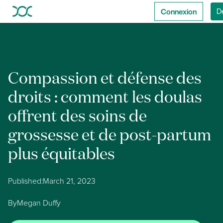
Connexion
D
Compassion et défense des
droits : comment les doulas
offrent des soins de
grossesse et de post-partum
plus équitables
Published:
March 21, 2023
By
Megan Duffy