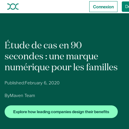
Connexion
D
Étude de cas en 90
secondes : une marque
numérique pour les familles
Published:
February 6, 2020
By
Maven Team
Explore how leading companies design their benefits