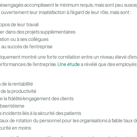
désengagés accomplissent le minimum requis, mais sont peu susceptib
uvertement leur insatisfaction à l'égard de leur rôle, mais sont :
pos de leur travail
quer dans des projets supplémentaires
ation ou à ses collègues
r au succès de l'entreprise
iquement montré une forte corrélation entre un niveau élevé d
erformances de l'entreprise.
Une étude
a révélé que des employés
e la rentabilité
e la productivité
e la fidélité/engagement des clients
'absentéisme
incidents liés à la sécurité des patients
ux de rotation du personnel pour les organisations à faible taux d
curité en moins