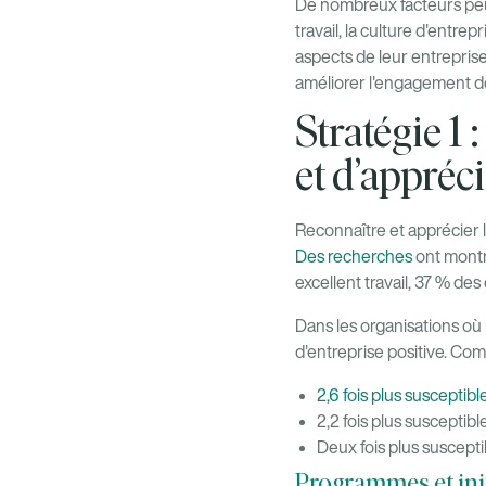
De nombreux facteurs peu
travail, la culture d'entre
aspects de leur entrepris
améliorer l'engagement de
Stratégie 1
et d’appréc
Reconnaître et apprécier 
Des recherches
ont montr
excellent travail, 37 % de
Dans les organisations où
d'entreprise positive. Co
2,6 fois plus susceptibl
2,2 fois plus susceptib
Deux fois plus susceptib
Programmes et ini