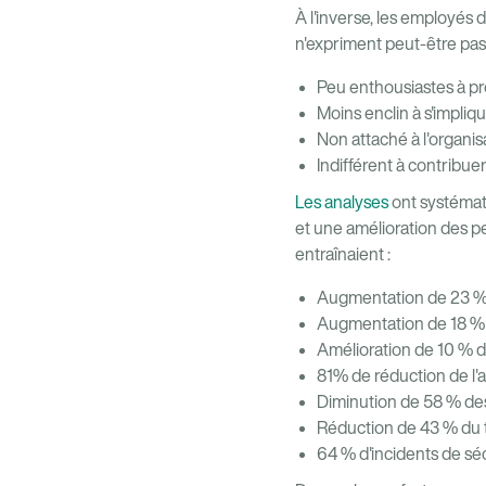
À l'inverse, les employés 
n'expriment peut-être pas o
Peu enthousiastes à pro
Moins enclin à s'impli
Non attaché à l'organis
Indifférent à contribue
Les analyses
ont systémat
et une amélioration des p
entraînaient :
Augmentation de 23 % d
Augmentation de 18 % d
Amélioration de 10 % d
81% de réduction de l
Diminution de 58 % des 
Réduction de 43 % du ta
64 % d'incidents de sé