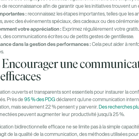
de reconnaissance afin de garantir que les initiatives trouvent un
mportantes :
reconnaissez les étapes importantes, telles que les an
ts, avec des événements spéciaux, des cadeaux ou des cérémonie
ment votre appréciation :
Exprimez régulièrement votre gratit
, des communications écrites ou de petits gestes de gentillesse.
sance dans la gestion des performances :
Cela peut aider à ren
és.
 : Encourager une communicat
efficaces
on ouverts et transparents sont essentiels pour instaurer la conf
és. Près de
95 % des PDG
déclarent qu'une communication interne
ation, mais seulement 22 % pensent y parvenir.
Des recherches pl
nectées peuvent augmenter leur productivité jusqu'à 25 %.
on bidirectionnelle efficace ne se limite pas à la simple capacité 
s'agit de la qualité de la communication, des méthodes utilisées pou