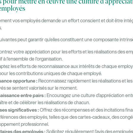
s pour mettre en œuvre une culture d'appréciat
 employés
ent vos employés demande un effort conscient et doit être intégr
.
uivantes peut garantir qu’elles constituent une composante intrinsèq
ntrez votre appréciation pour les efforts et les réalisations des e
f à l'ensemble de l'organisation.
ptez les efforts de reconnaissance aux intérêts de chaque emplo
 pour les contributions uniques de chaque employé.
sance opportune :
Reconnaissez rapidement les réalisations et le
yés se sentent valorisés sur le moment.
aissance entre pairs :
Encouragez une culture d’appréciation entr
re et de célébrer les réalisations de chacun.
es significatives :
Offrez des récompenses et des incitations fina
férences des employés, telles que des cartes-cadeaux, des cong
oppement professionnel.
taires des employés :
Sollicitez régulièrement l’avis des employés 