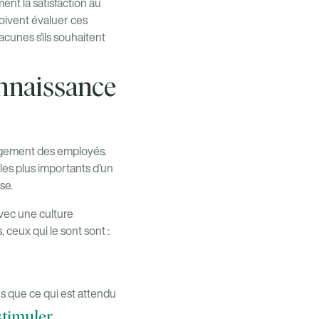
nt la satisfaction au
 doivent évaluer ces
cunes s'ils souhaitent
onnaissance
gagement des employés.
les plus importants d'un
se.
avec une culture
ceux qui le sont sont :
lus que ce qui est attendu
stimuler