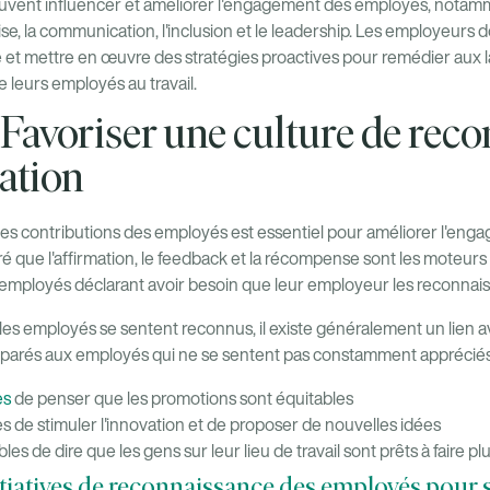
vent influencer et améliorer l'engagement des employés, notamme
prise, la communication, l'inclusion et le leadership. Les employeurs
e et mettre en œuvre des stratégies proactives pour remédier aux la
 leurs employés au travail.
 : Favoriser une culture de rec
iation
les contributions des employés est essentiel pour améliorer l'en
é que l'affirmation, le feedback et la récompense sont les moteurs 
s employés déclarant avoir besoin que leur employeur les reconnais
 les employés se sentent reconnus, il existe généralement un lien 
mparés aux employés qui ne se sentent pas constamment appréciés, 
es
de penser que les promotions sont équitables
les de stimuler l'innovation et de proposer de nouvelles idées
les de dire que les gens sur leur lieu de travail sont prêts à faire p
tiatives de reconnaissance des employés pour 