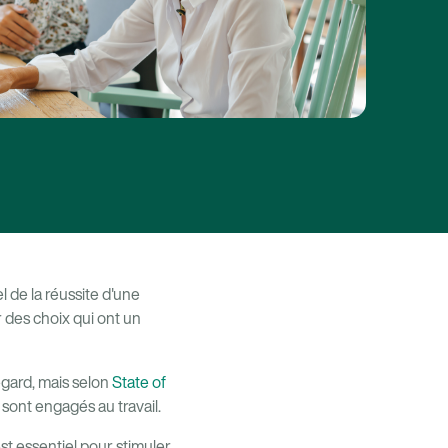
 de la réussite d'une
r des choix qui ont un
gard, mais selon
State of
ont engagés au travail.
t essentiel pour stimuler