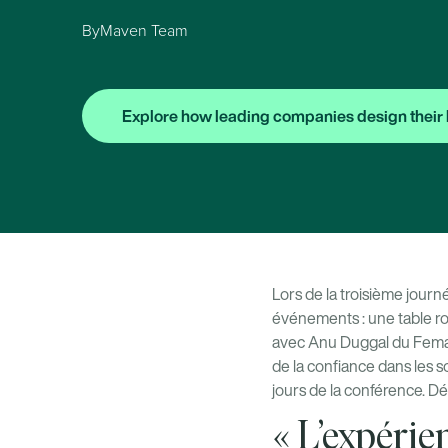
By
Maven Team
Explore how leading companies design their 
Lors de la troisième jour
événements : une table ro
avec Anu Duggal du Femal
de la confiance dans les so
jours de la conférence. D
« L’expérie