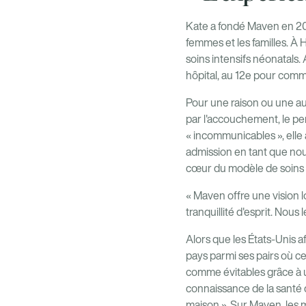
Kate a fondé Maven en 2014
femmes et les familles. À HL
soins intensifs néonatals.
hôpital, au 12e pour com
Pour une raison ou une aut
par l'accouchement, le pe
« incommunicables », elle
admission en tant que nou
cœur du modèle de soins
« Maven offre une vision l
tranquillité d'esprit. Nous
Alors que les États-Unis a
pays parmi ses pairs où 
comme évitables grâce à u
connaissance de la santé d
maison ». Sur Maven, les