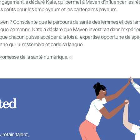
agement, a déclaré Kate, qui permet à Maven d'influencer les résul
es coûts pour les employeurs et les partenaires payeurs.
aven ? Consciente que le parcours de santé des femmes et des fam
que personne, Kate a déclaré que Maven investirait dans l'expéri
que chacun puisse accéder à la fois à l'expertise opportune de spéc
ne qui lui ressemble et parle sa langue.
a promesse de la santé numérique. »
ted
retain talent,