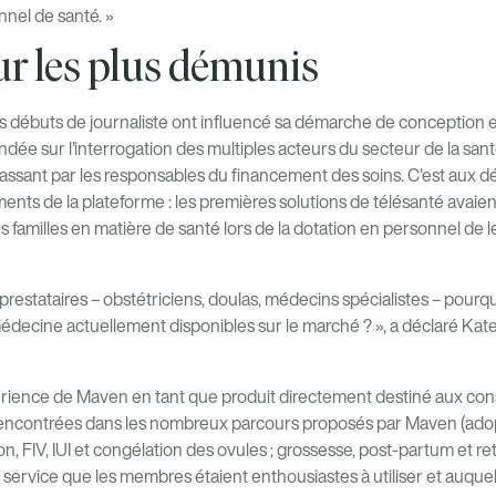
nnel de santé. »
r les plus démunis
s débuts de journaliste ont influencé sa démarche de conception
dée sur l'interrogation des multiples acteurs du secteur de la sant
passant par les responsables du financement des soins. C'est aux d
ents de la plateforme : les premières solutions de télésanté avaien
 familles en matière de santé lors de la dotation en personnel de 
restataires – obstétriciens, doulas, médecins spécialistes – pourquoi
édecine actuellement disponibles sur le marché ? », a déclaré Kate. 
périence de Maven en tant que produit directement destiné aux c
tés rencontrées dans les nombreux parcours proposés par Maven (ado
n, FIV, IUI et congélation des ovules ; grossesse, post-partum et reto
n service que les membres étaient enthousiastes à utiliser et auquel