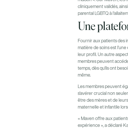
cliniquement validés, ains
parental LGBTQ à l'allaite
Une platefo
Fournir aux patients des i
matière de soins est l'une 
leur profil. Un autre aspec
membres peuvent accéder à
temps, dès qu'ils ont beso
même.
Les membres peuvent égal
s'avérer crucial non seule
être des mères et de leurs
maternelle et infantile lor
« Maven offre aux patients
expérience », a déclaré Ka