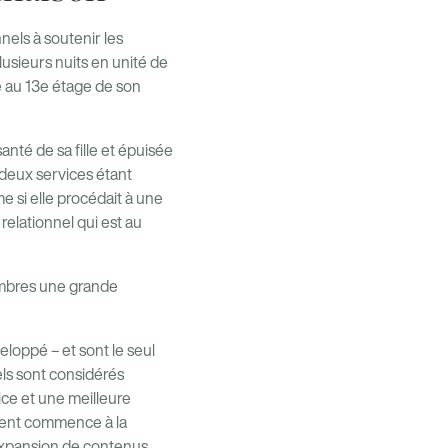
nels à soutenir les
plusieurs nuits en unité de
ée au 13e étage de son
anté de sa fille et épuisée
 deux services étant
e si elle procédait à une
elationnel qui est au
membres une grande
eloppé – et sont le seul
ls sont considérés
ice et une meilleure
tient commence à la
expansion de contenus