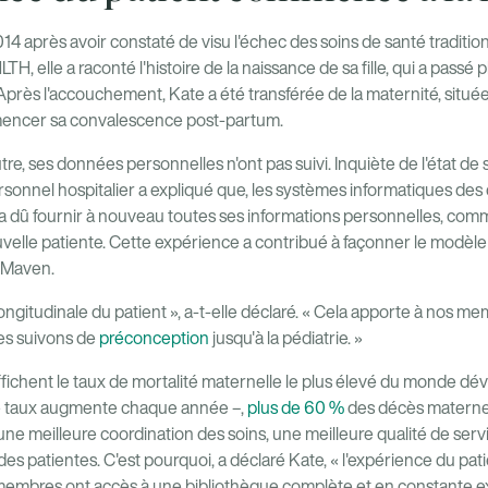
 après avoir constaté de visu l'échec des soins de santé tradition
TH, elle a raconté l'histoire de la naissance de sa fille, qui a passé 
 Après l'accouchement, Kate a été transférée de la maternité, situ
mencer sa convalescence post-partum.
re, ses données personnelles n'ont pas suivi. Inquiète de l'état de s
rsonnel hospitalier a expliqué que, les systèmes informatiques des
 a dû fournir à nouveau toutes ses informations personnelles, comm
velle patiente. Cette expérience a contribué à façonner le modèle r
 Maven.
ongitudinale du patient », a-t-elle déclaré. « Cela apporte à nos 
 les suivons de
préconception
jusqu'à la pédiatrie. »
ffichent le taux de mortalité maternelle le plus élevé du monde dév
ce taux augmente chaque année –,
plus de 60 %
des décès materne
ne meilleure coordination des soins, une meilleure qualité de serv
es patientes. C'est pourquoi, a déclaré Kate, « l'expérience du pa
 membres ont accès à une bibliothèque complète et en constante 