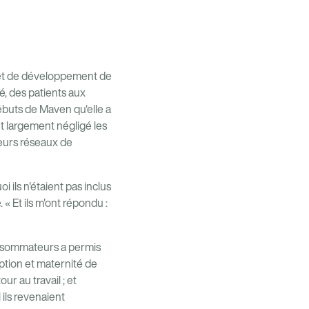
 et de développement de
é, des patients aux
ébuts de Maven qu'elle a
t largement négligé les
leurs réseaux de
 ils n'étaient pas inclus
« Et ils m'ont répondu :
onsommateurs a permis
ption et maternité de
ur au travail ; et
 ils revenaient