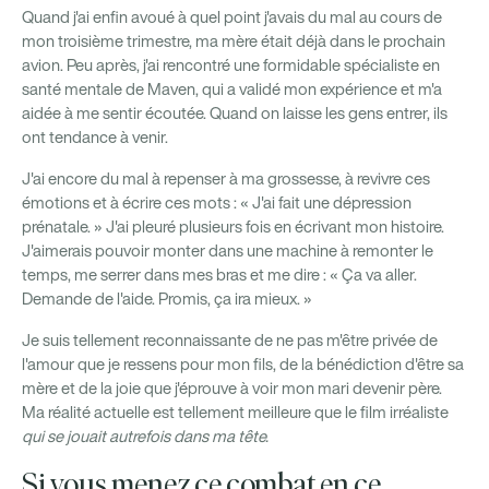
Quand j'ai enfin avoué à quel point j'avais du mal au cours de
mon troisième trimestre, ma mère était déjà dans le prochain
avion. Peu après, j'ai rencontré une formidable spécialiste en
santé mentale de Maven, qui a validé mon expérience et m'a
aidée à me sentir écoutée. Quand on laisse les gens entrer, ils
ont tendance à venir.
J'ai encore du mal à repenser à ma grossesse, à revivre ces
émotions et à écrire ces mots : « J'ai fait une dépression
prénatale. » J'ai pleuré plusieurs fois en écrivant mon histoire.
J'aimerais pouvoir monter dans une machine à remonter le
temps, me serrer dans mes bras et me dire : « Ça va aller.
Demande de l'aide. Promis, ça ira mieux. »
Je suis tellement reconnaissante de ne pas m'être privée de
l'amour que je ressens pour mon fils, de la bénédiction d'être sa
mère et de la joie que j'éprouve à voir mon mari devenir père.
Ma réalité actuelle est tellement meilleure que le film irréaliste
qui se jouait autrefois dans ma tête.
Si vous menez ce combat en ce