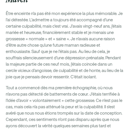
Maven
Être enceinte n'a pas été mon expérience la plus mémorable. Je
l'ai détestée. L'admettre a toujours été accompagné d'une
certaine culpabilité, mais c'est vrai. J'avais vingt-neuf ans, j'étais
mariée et heureuse, financièrement stable et je menais une
grossesse « normale » et « saine ». Je n'avais aucune raison
d'être autre chose qu'une future maman radieuse et
enthousiaste. Sauf que je ne l'étais pas. Au lieu de cela, je
souffrais silencieusement d'une dépression prénatale. Pendant
la majeure partie de ces neuf mois, j'étais coincée dans un
cercle vicieux d'angoisse, de culpabilité et de honte, au lieu de la
joie que je pensais devoir ressentir. C'était isolant.
Tout a commencé dès ma première échographie, où nous
n'avons pas détecté de battements de cœur. J'étais terrifiée à
l'idée d'avoir « volontairement » cette grossesse. Ce n'est pas le
cas, mais cela n'a pas atténué la peur et la culpabilité. Il s'est
avéré que nous nous étions trompés sur la date de conception.
Cependant, ces sentiments n'ont pas disparu après que nous
ayons découvert la vérité quelques semaines plus tard et