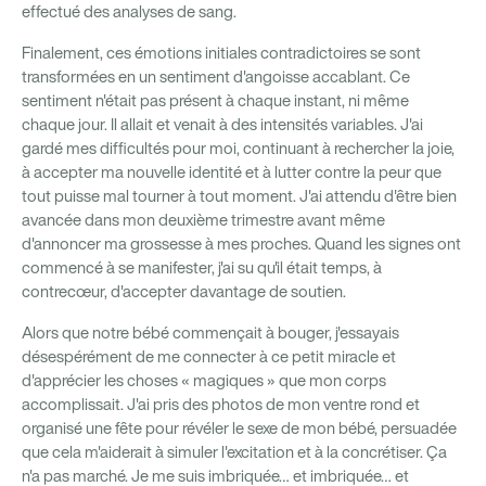
effectué des analyses de sang.
Finalement, ces émotions initiales contradictoires se sont
transformées en un sentiment d'angoisse accablant. Ce
sentiment n'était pas présent à chaque instant, ni même
chaque jour. Il allait et venait à des intensités variables. J'ai
gardé mes difficultés pour moi, continuant à rechercher la joie,
à accepter ma nouvelle identité et à lutter contre la peur que
tout puisse mal tourner à tout moment. J'ai attendu d'être bien
avancée dans mon deuxième trimestre avant même
d'annoncer ma grossesse à mes proches. Quand les signes ont
commencé à se manifester, j'ai su qu'il était temps, à
contrecœur, d'accepter davantage de soutien.
Alors que notre bébé commençait à bouger, j'essayais
désespérément de me connecter à ce petit miracle et
d'apprécier les choses « magiques » que mon corps
accomplissait. J'ai pris des photos de mon ventre rond et
organisé une fête pour révéler le sexe de mon bébé, persuadée
que cela m'aiderait à simuler l'excitation et à la concrétiser. Ça
n'a pas marché. Je me suis imbriquée… et imbriquée… et