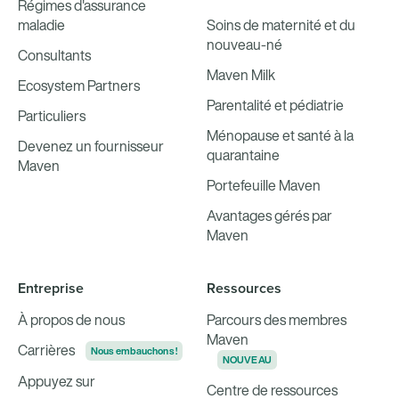
Régimes d'assurance
maladie
Soins de maternité et du
nouveau-né
Consultants
Maven Milk
Ecosystem Partners
Parentalité et pédiatrie
Particuliers
Ménopause et santé à la
Devenez un fournisseur
quarantaine
Maven
Portefeuille Maven
Avantages gérés par
Maven
Entreprise
Ressources
À propos de nous
Parcours des membres
Maven
Carrières
Nous embauchons !
NOUVEAU
Appuyez sur
Centre de ressources