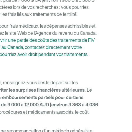
t plus de 7 000 $ CA (environ 1 900 $ à 5 300 $
actères lors de vos recherches : vous pourriez
es frais liés aux traitements de fertilité.
t pour frais médicaux, les dépenses admissibles et
ltez le site Web de l'Agence du revenu du Canada
.
ir une partie des coûts des traitements de FIV
 au Canada, contactez directement votre
pourriez avoir droit pendant vos traitements.
ie, renseignez-vous dès le départ sur les
iter les surprises financières ultérieures. Le
 remboursements partiels pour certains
st de 9 000 à 12 000 AUD (environ 3 363 à 4 036
 procédures et médicaments associés, le coût
d'une recommandation d'un médecin généraliste