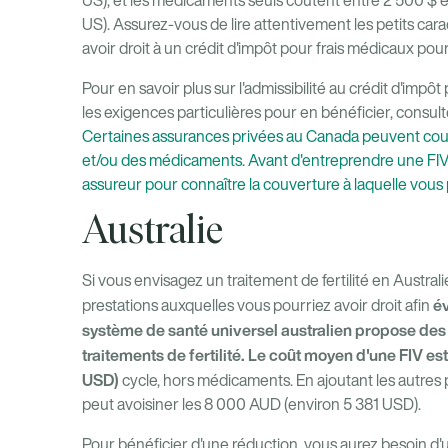
US), et les médicaments seuls coûtent entre 2 500 $ e
US). Assurez-vous de lire attentivement les petits car
avoir droit à un crédit d'impôt pour frais médicaux pour l
Pour en savoir plus sur l'admissibilité au crédit d'impô
les exigences particulières pour en bénéficier, consu
Certaines assurances privées au Canada peuvent couvr
et/ou des médicaments. Avant d'entreprendre une FIV
assureur pour connaître la couverture à laquelle vous 
Australie
Si vous envisagez un traitement de fertilité en Austral
év
prestations auxquelles vous pourriez avoir droit afin
système de santé universel australien propose des
traitements de fertilité. Le coût moyen d'une FIV e
USD)
cycle, hors médicaments. En ajoutant les autres
peut avoisiner les 8 000 AUD (environ 5 381 USD).
Pour bénéficier d'une réduction, vous aurez besoin 