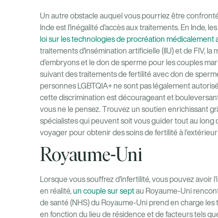
Un autre obstacle auquel vous pourriez être confronté 
Inde est l'inégalité d'accès aux traitements. En Inde, les
loi sur les technologies de procréation médicalement 
traitements d'insémination artificielle (IIU) et de FIV, l
d'embryons et le don de sperme pour les couples mari
suivant des traitements de fertilité avec don de sperm
personnes LGBTQIA+ ne sont pas légalement autorisés à 
cette discrimination est décourageant et bouleversant
vous ne le pensez. Trouvez un soutien enrichissant g
spécialistes qui peuvent soit vous guider tout au long 
voyager pour obtenir des soins de fertilité à l'extérieu
Royaume-Uni
Lorsque vous souffrez d'infertilité, vous pouvez avoir l'
en réalité,
un couple sur sept
au Royaume-Uni rencontre
de santé (NHS) du Royaume-Uni prend en charge les tra
en fonction du lieu de résidence et de facteurs tels que 