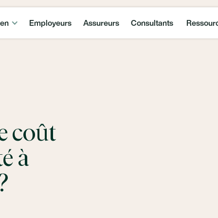
ven
Employeurs
Assureurs
Consultants
Ressour
e coût
té à
?