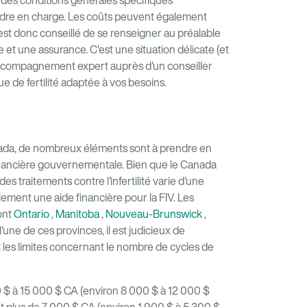
ent des conditions générales spécifiques
ndre en charge. Les coûts peuvent également
l est donc conseillé de se renseigner au préalable
e et une assurance. C'est une situation délicate (et
 accompagnement expert auprès d'un conseiller
e de fertilité adaptée à vos besoins.
nada, de nombreux éléments sont à prendre en
financière gouvernementale. Bien que le Canada
s traitements contre l'infertilité varie d'une
lement une aide financière pour la FIV. Les
sont
Ontario
,
Manitoba
,
Nouveau-Brunswick
,
l'une de ces provinces, il est judicieux de
 les limites concernant le nombre de cycles de
00 $ à 15 000 $ CA (environ 8 000 $ à 12 000 $