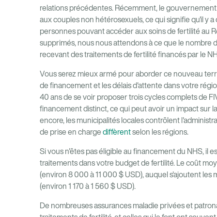
relations précédentes. Récemment, le gouvernemen
aux couples non hétérosexuels, ce qui signifie qu'il y a
personnes pouvant accéder aux soins de fertilité au R
supprimés, nous nous attendons à ce que le nombre d
recevant des traitements de fertilité financés par le 
Vous serez mieux armé pour aborder ce nouveau terri
de financement et les délais d'attente dans votre r
40 ans de se voir proposer trois cycles complets de
financement distinct, ce qui peut avoir un impact sur 
encore, les municipalités locales contrôlent l'administr
de prise en charge
diffèrent
selon les régions.
Si vous n'êtes pas éligible au financement du NHS, il 
traitements dans votre budget de fertilité. Le coût m
(environ 8 000 à 11 000 $ USD), auquel s'ajoutent les
(environ 1 170 à 1 560 $ USD).
De nombreuses assurances maladie privées et patrona