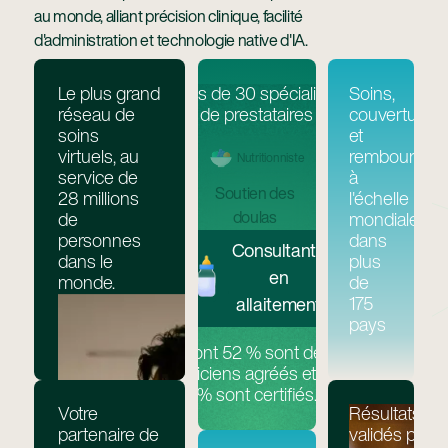
au monde, alliant précision clinique, facilité
d'administration et technologie native d'IA.
Le plus grand
Plus de 30 spécialités
Soins,
réseau de
de prestataires
couverture
soins
et
virtuels, au
remboursem
Nutritionniste
service de
à
Soutien des
28 millions
l'échelle
doulas
de
mondiale
personnes
dans
Consultante
dans le
plus
en
monde.
de
175
allaitement
pays
Dont 52 % sont des
cliniciens agréés et 48
% sont certifiés.
Votre
Résultats
partenaire de
validés par