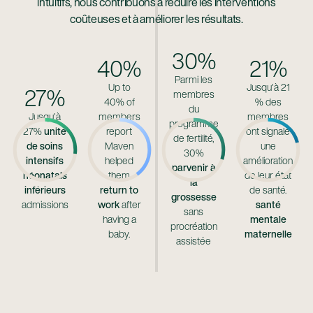
intuitifs, nous contribuons à réduire les interventions
coûteuses et à améliorer les résultats.
30%
40%
21%
Parmi les
Up to
Jusqu'à 21
27%
membres
40% of
% des
du
Jusqu'à
members
membres
programme
27%
unité
report
ont signalé
de fertilité,
de soins
Maven
une
30%
intensifs
helped
amélioration
parvenir à
néonatals
them
de leur état
la
inférieurs
return to
de santé.
grossesse
admissions
work
after
santé
sans
having a
mentale
procréation
baby.
maternelle
assistée