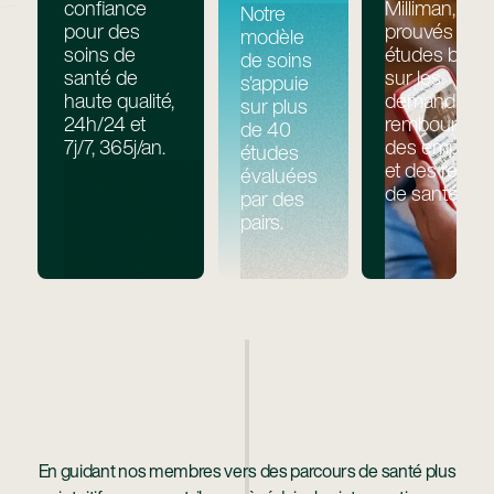
confiance
Milliman,
Notre
pour des
prouvés par 
modèle
soins de
études basé
de soins
santé de
sur les
s'appuie
haute qualité,
demandes d
sur plus
24h/24 et
remboursem
de 40
7j/7, 365j/an.
des employe
études
et des régim
évaluées
de santé
par des
pairs.
En guidant nos membres vers des parcours de santé plus