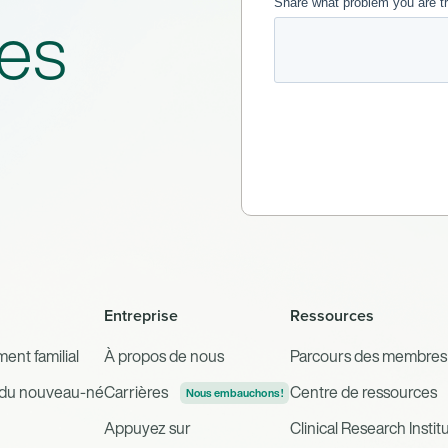
es
Entreprise
Ressources
ent familial
À propos de nous
Parcours des membre
t du nouveau-né
Carrières
Centre de ressources
Nous embauchons !
Appuyez sur
Clinical Research Instit