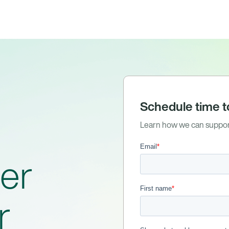
Schedule time t
Learn how we can suppor
ter
r